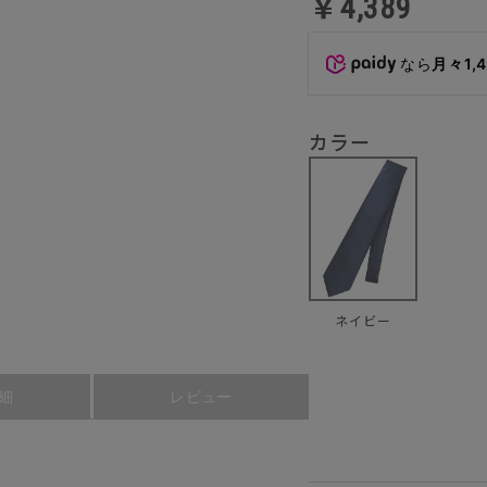
￥4,389
なら
月々1,
カラー
ネイビー
細
レビュー