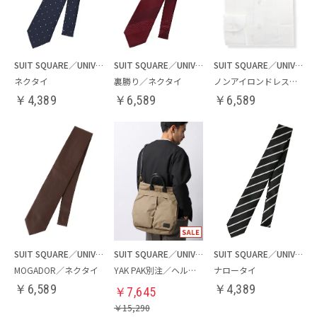
SUIT SQUARE／UNIVERSAL LANGUAGE
SUIT SQUARE／UNIVERSAL LANGUAGE
SUIT SQUARE／UNIVERSAL LANGUAGE
ネクタイ
裏勝り／ネクタイ
ノンアイロンドレスシャツ
￥
4,389
￥
6,589
￥
6,589
SUIT SQUARE／UNIVERSAL LANGUAGE
SUIT SQUARE／UNIVERSAL LANGUAGE
SUIT SQUARE／UNIVERSAL LANGUAGE
MOGADOR／ネクタイ
YAK PAK別注／ヘルメットバッグ
ナロータイ
￥
6,589
￥
4,389
￥
7,645
￥
15,290