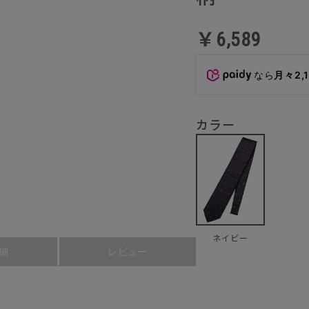
￥6,589
なら
月々2,
カラー
ネイビー
細
レビュー