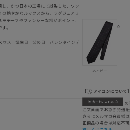
用し、かつ日本の工場にて縫製した、ワン
その艶やかなルックスから、ラグジュアリ
るモチーフやファンシーな柄がポイント。
0
です。
スマス 誕生日 父の日 バレンタインデ
ネイビー
【
アイコンについて
の
注文画面でお急ぎ発送を
さらにメルマガ会員様は
正商品の場合は対応不可
詳しくはこちら