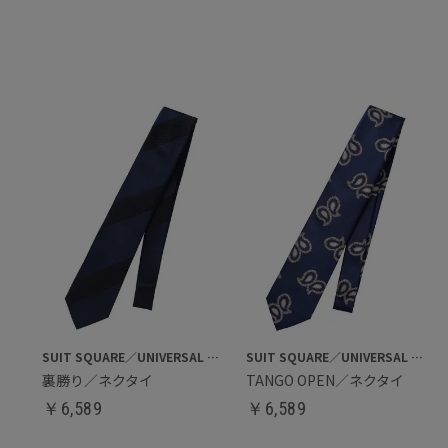
SUIT SQUARE／UNIVERSAL LANGUAGE
SUIT SQUARE／UNIVERSAL LANGUAGE
裏勝り／ネクタイ
TANGO OPEN／ネクタイ
￥
6,589
￥
6,589