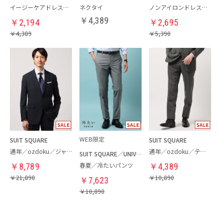
イージーケアドレスシャツ
ネクタイ
ノンアイロンドレスシャツ
￥
4,389
￥
2,194
￥
2,695
￥
4,389
￥
5,390
SUIT SQUARE
SUIT SQUARE
通年／ozdoku／ジャケット
通年／ozdoku／テーパードパンツ
SUIT SQUARE／UNIVERSAL LANGUAGE
春夏／冷たいパンツ
￥
8,789
￥
4,389
￥
21,890
￥
10,890
￥
7,623
￥
10,890