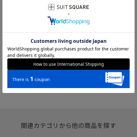
全長145.0cm 大剣幅8.0cm
※商品の仕上がりサイズ（出来上がり寸法）は上記のサイズ表
をご覧下さい。
※同サイズまたは同一商品でも、生産の過程で個体差や着用感
の違いが生じる場合がございます。
※商品画像はできる限り実際の色に近づけて掲載しております
が、パソコン環境により色味に誤差が生じる場合がございま
す。予めご了承下さいませ。
関連カテゴリから他の商品を探す