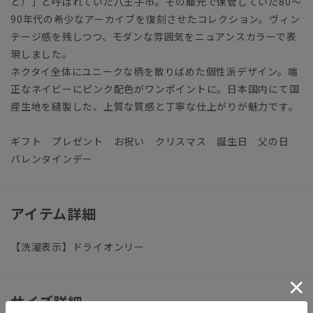
と）」と呼ばれていた八王子市。その織元で保管していた80～
90年代の希少なアーカイブを復刻させたコレクション。ヴィン
テージ感を残しつつ、モダンな雰囲気をニュアンスカラーで表
現しました。
ネクタイ全体にユニークな柄を散りばめた個性派デザイン。端
正なネイビーにピンク配色がワンポイントに。日本国内にて国
産生地を縫製した、上質な質感と丁寧な仕上がりが魅力です。
ギフト プレゼント お祝い クリスマス 誕生日 父の日
バレンタインデー
アイテム詳細
【洗濯表示】ドライオンリー
サイズ詳細