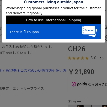
にも重宝◎ グッと伸びる2WAYストレッ
春夏／涼しい最高スーツ
くさんなファブリックです。
1262102-IA
涼しい最高
濯が可能です。
を叶えます。
トレッチ／
りがちなシワも防ぎます。
CH26
、お手入れの時短にも繋がります。
加工を施しています。
5.0
（1）
￥21,890
すすめ12選！コスパのいい選び方や洗い方
なら
月々7,
態安定 エントリープライス
カラー