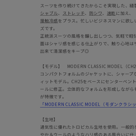
スーツを作り続けてきたからこそ実現した、縫
シャブル
、
ストレッチ
、
防シワ
、
速乾
に加え、
接触冷感
をプラス。忙しいビジネスマンに欲し
ズです。
正統派スーツの風格を醸し出しつつ、気軽で軽
面はシャリ感を感じる仕上がりで、触り心地は
出来て清潔感をキープ◎
【モデル】 MODERN CLASSIC MODEL（CH
コンパクトフォルムのジャケットに、シャープ
ィットモデル。CH25をベースにセンターベン
ールに修正。立体的なフォルムを形成しながら
が特徴です。
「MODERN CLASSIC MODEL（モダンク
【生地】
通気性に優れたトロピカル生地を使用。一般的
やか＆ウールのようなハリ感のある風合いに仕