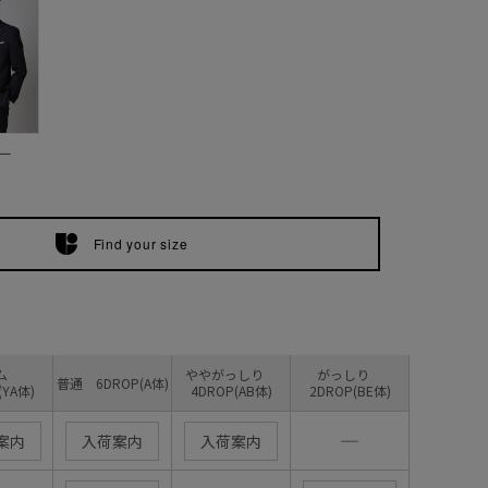
ー
Find your size
リム
ややがっしり
がっしり
普通 6DROP(A体)
(YA体)
4DROP(AB体)
2DROP(BE体)
―
案内
入荷案内
入荷案内