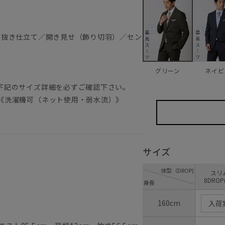
背抜き仕立て／開き見せ（飾り切羽）／セン
ネイビ
グリーン
）
下記のサイズ詳細を必ずご確認下さい。
《洗濯機可（ネット使用・弱水流）》
サイズ
体型（DROP)
ス
8DROP
身長
160cm
入荷