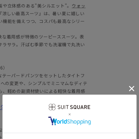
製や立体感のある"美シルエット"。
ウォッ
『涼しい最高スーツ』は、暑い夏に嬉しい
い機能を備えつつ、コスパも最高なシリー
快な着用感が特徴のツーピーススーツ。表
サラサラ。汗ばむ季節でも洗濯機で丸洗い
26）
なテーパードパンツをセットしたタイトフ
トへの変更や、シンプルでミニマムなディテ
も、軽めの副資材使いによる軽快な着用感
ラシック・モデル）」とは？
なポリエステルよりも細い糸を使用し、軽
上げました。着用した際にひんやり冷たく