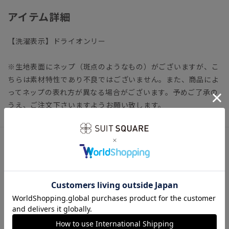
アイテム詳細
【洗濯表示】ドライオンリー
※生地表面にネップ（斑点のようなもの）がございますが、こ
ちらは素材特性であり不良ではございません。また、商品によ
ってネップの表れ方が異なる場合がございます。予めご了承の
うえ、ご注文下さいますようお願い致します。
サイズ詳細
縦33.0cm 横33.0cm
※商品の仕上がりサイズ（出来上がり寸法）は上記のサイズ表
をご覧下さい。
※同サイズまたは同一商品でも、生産の過程で個体差や着用感