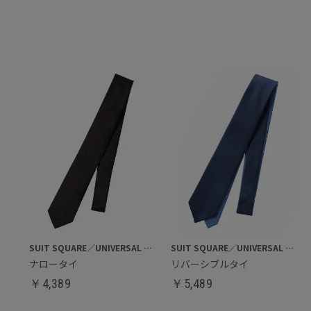
SUIT SQUARE／UNIVERSAL LANGUAGE
SUIT SQUARE／UNIVERSAL LANGUAGE
ナロータイ
リバーシブルタイ
￥
4,389
￥
5,489