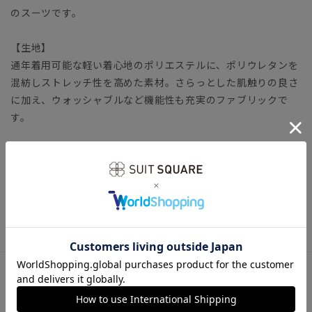
のスーツです。
【生地】
通年着用可能な軽い着心地のポリエステルに、ポリウレタンを
混紡しストレッチ性を高めた素材。さらっとした肌触りの良さ
に加え、ウォッシャブルなど機能性も充実のファブリックで
す。
【機能】
ウォッシャブル／汚れてもご家庭で簡単にお洗濯が可能です。
レディーススーツ ビジネス オフィスカジュアル スラック
ス オールシーズン エントリープライス
アイテム詳細
＊セット着用可（ジャケットは別売りとなります。）