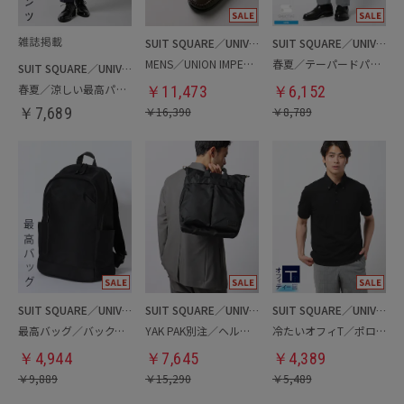
SUIT SQUARE／UNIVERSAL LANGUAGE
SUIT SQUARE／UNIVERSAL LANGUAGE
MENS／UNION IMPERIAL監修／コインローファー
春夏／テーパードパンツ
SUIT SQUARE／UNIVERSAL LANGUAGE
春夏／涼しい最高パンツ
￥
11,473
￥
6,152
￥
7,689
￥
16,390
￥
8,789
SUIT SQUARE／UNIVERSAL LANGUAGE
SUIT SQUARE／UNIVERSAL LANGUAGE
SUIT SQUARE／UNIVERSAL LANGUAGE
最高バッグ／バックパック
YAK PAK別注／ヘルメットバッグ
冷たいオフィT／ポロシャツ
￥
4,944
￥
7,645
￥
4,389
￥
9,889
￥
15,290
￥
5,489