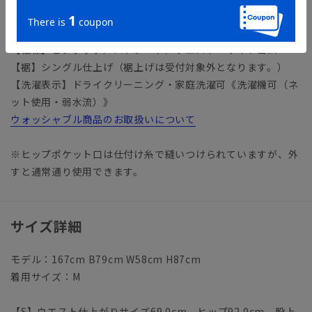
ジャケット：AOJT5571-A
【仕様】ピンタック／ストレート／ウエスト：サイドゴム
【裾】シングル仕上げ（裾上げは受付対象外となります。）
【洗濯表示】ドライクリーニング・家庭洗濯可《洗濯機可（ネ
ット使用・弱水流）》
ウォッシャブル商品のお取扱いについて
※ヒップポケット口は仕付け糸で縫いつけられていますが、外
すと通常通り使用できます。
サイズ詳細
モデル：167cm B79cm W58cm H87cm
着用サイズ：M
【S】ウエスト仕上がりサイズ69.0cm ヒップ92.0cm 股上