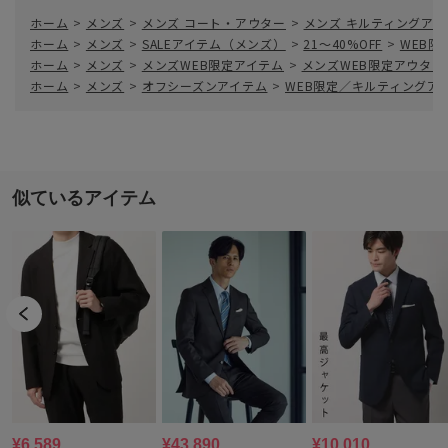
ホーム
>
メンズ
>
メンズ コート・アウター
>
メンズ キルティングア
ホーム
>
メンズ
>
SALEアイテム（メンズ）
>
21～40%OFF
>
WEB限
ホーム
>
メンズ
>
メンズWEB限定アイテム
>
メンズWEB限定アウター
ホーム
>
メンズ
>
オフシーズンアイテム
>
WEB限定／キルティングアウタ