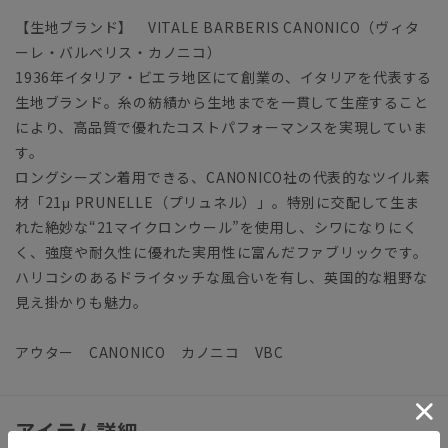
【生地ブランド】 VITALE BARBERIS CANONICO（ヴィタ
ーレ・バルべリス・カノニコ）
1936年イタリア・ビエラ地区にて創業の、イタリアを代表する
生地ブランド。糸の紡績から生地までを一貫して生産すること
により、高品質で優れたコストパフォーマンスを実現していま
す。
ロングシーズン着用できる、CANONICO社の代表的なツイル素
材「21μ PRUNELLE（プリュネル）」。特別に交配して生ま
れた絶妙な“21マイクロンウール”を使用し、シワになりにく
く、強度や耐久性に優れた実用性に富んだファブリックです。
ハリコシのあるドライタッチな風合いを有し、英国的な粗野な
見え掛かりも魅力。
アウター CANONICO カノニコ VBC
アイテム詳細