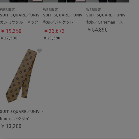
SUIT SQUARE／UNIVERSAL LANGUAGE
SUIT SQUARE／UNIVERSAL LANGUAGE
SUIT SQUARE／UNIVERSAL LANGUAGE
カシミヤクルーネックニット
秋冬／ジャケット
秋冬／Carreman／スーツ
￥54,890
￥19,250
￥23,672
￥27,500
￥29,590
SUIT SQUARE／UNIVERSAL LANGUAGE
fiorio／ネクタイ
￥13,200