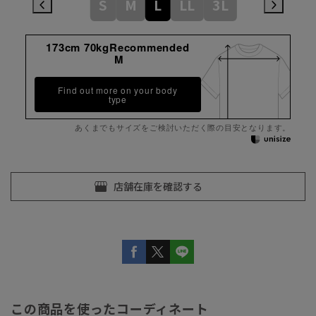
S
M
L
LL
3L
173cm 70kgRecommended
M
Find out more on your body
type
あくまでもサイズをご検討いただく際の目安となります。
この商品を使ったコーディネート