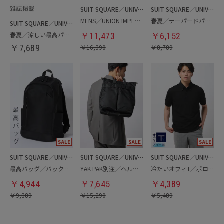
SUIT SQUARE／UNIVERSAL LANGUAGE
SUIT SQUARE／UNIVERSAL LANGUAGE
MENS／UNION IMPERIAL監修／コインローファー
春夏／テーパードパンツ
SUIT SQUARE／UNIVERSAL LANGUAGE
春夏／涼しい最高パンツ
￥
11,473
￥
6,152
￥
7,689
￥
16,390
￥
8,789
SUIT SQUARE／UNIVERSAL LANGUAGE
SUIT SQUARE／UNIVERSAL LANGUAGE
SUIT SQUARE／UNIVERSAL LANGUAGE
最高バッグ／バックパック
YAK PAK別注／ヘルメットバッグ
冷たいオフィT／ポロシャツ
￥
4,944
￥
7,645
￥
4,389
￥
9,889
￥
15,290
￥
5,489