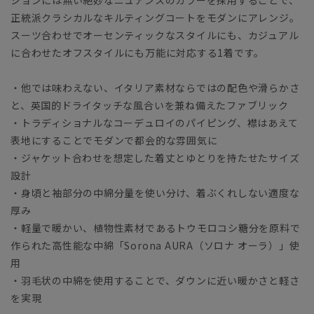
ションには無い絶妙なニュアンスのカラーを採用することで、
正統派クラシカルなキルティングコートをモダンにアレンジ。
スーツ合わせでオーセンティックなスタイルにも、カジュアル
に合わせたオフスタイルにも万能に対応する1着です。
・他では味わえない、イタリア素材ならではの配色や滑らかさ
と、英国的ドライタッチな風合いを兼ね備えたファブリック
・トラディショナルなコーデュロイのパイピング、襟はあえて
表地にすることでモダンで都会的な雰囲気に
・ジャケット合わせを想定した着丈とゆとりを持たせたサイズ
設計
・身頃と袖部分の中綿分量を使い分け、着ぶくれしない適度な
厚み
・軽量で暖かい、植物性素材であるトウモロコシ糖分を原料で
作られた高性能な中綿「Sorona AURA（ソロナ オーラ）」使
用
・羽毛状の中綿を使用することで、ダウンに近い暖かさと軽さ
を実現