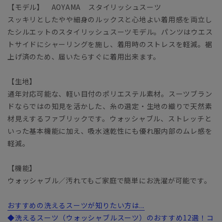
【モデル】 AOYAMA スタイリッシュスーツ
スッキリとしたやや細身のルックスと心地よい着用感を両立し
たシルエットのスタイリッシュスーツモデル。パンツはウエス
トサイドにシャーリングを施し、着用時のストレスを軽減。裾
上げ済のため、届いたらすぐに着用出来ます。
【生地】
通年対応可能な、軽い目付のポリエステル素材。スーツブラン
ドならではの知見を活かした、糸の選定・生地の織りで天然素
材見えするファブリックです。ウォッシャブル、ストレッチと
いった基本機能に加え、吸水速乾性にも優れ服内部のムレ感を
軽減。
【機能】
ウォッシャブル／汚れてもご家庭で簡単にお洗濯が可能です。
おすすめの洗えるスーツが知りたい方は...
◆洗えるスーツ（ウォッシャブルスーツ）のおすすめ12選！コ