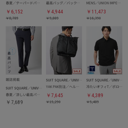
春夏／テーパードパンツ
最高バッグ／バックパック
MENS／UNION IMPERIAL監修／コインローファー
￥
6,152
￥
4,944
￥
11,473
￥
8,789
￥
9,889
￥
16,390
SUIT SQUARE／UNIVERSAL LANGUAGE
SUIT SQUARE／UNIVERSAL LANGUAGE
YAK PAK別注／ヘルメットバッグ
冷たいオフィT／ポロシャツ
SUIT SQUARE／UNIVERSAL LANGUAGE
春夏／涼しい最高パンツ
￥
7,645
￥
4,389
￥
7,689
￥
15,290
￥
5,489