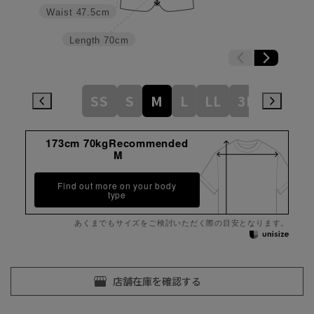
Waist
47.5cm
Length
70cm
SS
S
M
L
LL
3L
173cm 70kgRecommended
M
Find out more on your body
type
あくまでもサイズをご検討いただく際の目安となります。