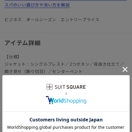
スパのいい選び方や洗い方を解説
ビジネス オールシーズン エントリープライス
アイテム詳細
【仕様】
ジャケット：シングルブレスト／2つボタン／背抜き仕立て／
開き見せ（飾り切羽）／センターベント
パンツ：ノータック／テーパード
【裾】シングル仕上げ（裾上げ済み：裾上げは受付対象外とな
ります。）
【洗濯表示】ドライクリーニング・家庭洗濯可《洗濯機可（ネ
ット使用・弱水流）》
ウォッシャブル商品のお取扱いについて