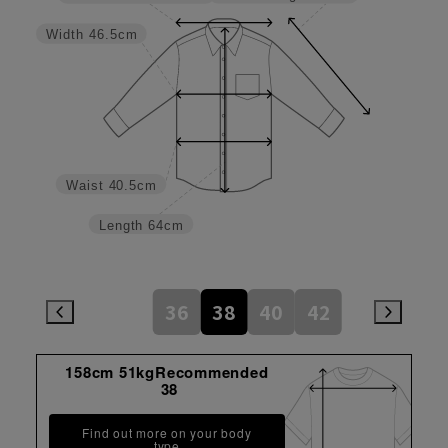
Width
46.5cm
Waist
40.5cm
Length
64cm
36
38
40
42
158cm 51kgRecommended
38
Find out more on your body
type