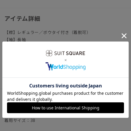
アイテム詳細
【襟】レギュラー／ボウタイ付き（着脱可）
【袖】長袖
【前身頃】プラケットフロント／バストダーツ
【後身頃】背ダーツ
【洗濯表示】洗濯機可（ネット使用）
《洗濯時の脱水を短めに行い、水分を保った状態で形を整えつ
り干しすることで、シワが最小限に抑えられます。》
サイズ詳細
モデル：160cm B74cm W57cm H81cm
着用サイズ：38