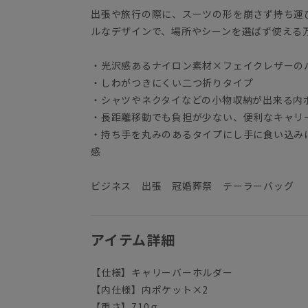
出張や旅行の際に、スーツの形を崩さず持ち運
ルなデザインで、場所やシーンを選ばず使える
・光沢感あるナイロン素材×フェイクレザーの
・しわがつきにくい二つ折りタイプ
・シャツやネクタイなどの小物収納が出来る内
・長距離移動でも負担が少ない、便利なキャリ
・持ち手を丸みのあるタイプにし手に食い込み
感
ビジネス 出張 冠婚葬祭 テーラーバッグ
アイテム詳細
【仕様】キャリーバーホルダー
【内仕様】内ポケット×2
【重さ】710ｇ