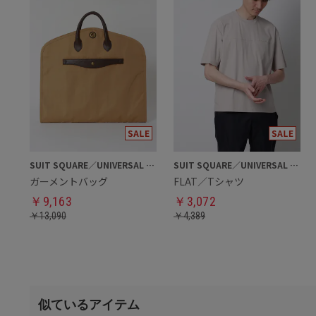
SUIT SQUARE／UNIVERSAL LANGUAGE
SUIT SQUARE／UNIVERSAL LANGUAGE
ガーメントバッグ
FLAT／Tシャツ
￥
9,163
￥
3,072
￥
13,090
￥
4,389