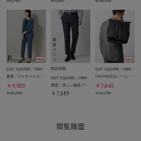
￥
8,789
￥
9,889
￥
16,390
SUIT SQUARE／UNIVERSAL LANGUAGE／WHITE
SUIT SQUARE／UNIVERSAL LANGUAGE
春夏／ジャケット＆パンツセットアップ／洗濯ネット付き
YAK PAK別注／ヘルメットバッグ
SUIT SQUARE／UNIVERSAL LANGUAGE
春夏／涼しい最高パンツ
￥
9,900
￥
7,645
￥
16,500
￥
7,689
￥
15,290
閲覧履歴