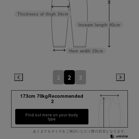
Thickness of thigh
34cm
Inseam length
90cm
Hem width
19cm
1
2
3
173cm 70kgRecommended
2
Find out more on your body
type
あくまでもサイズをご検討いただく際の目安となります。