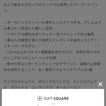
なムラ感ある10オンスのカツラギを使用したテーパードパン
ツ。
・オーガニックコットンを原料としたカツラギは、デニムより
も柔らかく肌当たり優しい生地
・リサイクル原料のポリウレタン混でストレッチ性を確保
・着る人の個性を活かす自然なエレガンスを追求した1プリー
ツテーパードモデル
・10cm以上のウエスト調整幅を持ちながら、自然な見えがか
りにこだわったシャーリング仕様
・飽きの来ないオーセンティックなデザインと、国産の上質素
材を採用することで、永く愛用できるサステナブルな1着
ビジネスカジュアル オフィスカジュアル ドレスカジュア
ル スラックス ユニセックス オールシーズン
アイテム詳細