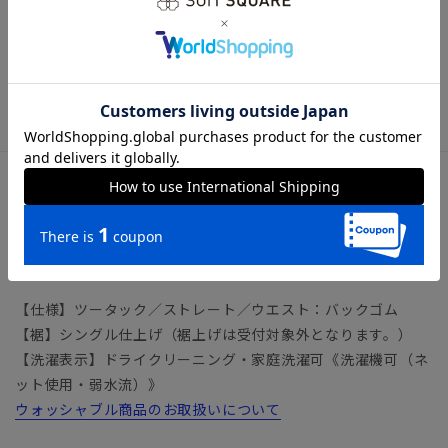
あるスタイルを提案。あらかじめ設定された重ね着の相性が、
忙しい日常の服選びに新たな自由をもたらします。
レディーススーツ ビジネス オフィスカジュアル スラック
ス
アイテム詳細
＊セット着用可（ジャケットは別売りとなります。）
ジャケット：S5518J1
【仕様】ツータック／ストレート／ウエスト：バックゴム
【裾】シングル仕上げ（裾上げは受付対象外となります。）
【洗濯表示】ドライクリーニング・家庭洗濯可《洗濯機可（ネ
ット使用・弱水流）》
ウォッシャブル商品のお取扱いについて