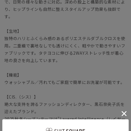
で、日常の様々な動きに対応。深めの股上と構築的な素材によ
り、ヒップラインも自然に整えスタイルアップ効果も抜群で
す。
【生地】
独特のハリとふくらみ感のあるポリエステルダブルクロスを使
用。二重織で裏地なしでも透けにくく、軽やかで動きやすいフ
ァブリックです。タテヨコに伸びる2WAYストレッチ性が着心
地の良さを向上しています。
【機能】
ウォッシャブル／汚れてもご家庭で簡単にお洗濯が可能です。
【CIS.（シス）】
絶大な支持を誇るファッションディレクター、黒石奈央子氏を
迎えたブランド。
2025秋冬シーズンテーマは"Layered Intelligence（レイヤー
ド インテリジェンス）"。計算されたレイヤードによる知性の