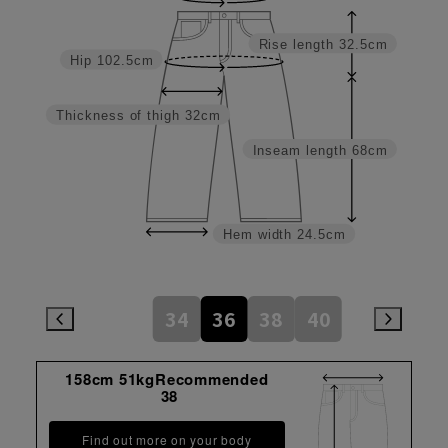
Rise length
32.5cm
Hip
102.5cm
Thickness of thigh
32cm
Inseam length
68cm
Hem width
24.5cm
34
36
38
40
158cm 51kgRecommended
38
Find out more on your body