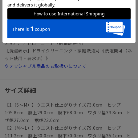
ジャケット：1654058
【仕様】ノータック／ストレート／ウエスト：ゴム／ドローコ
ード
【裾】タタキ仕上げ（裾上げ済み：裾上げは受付対象外となり
ます。）／ドローコード（裾幅調整可）
【洗濯表示】ドライクリーニング・家庭洗濯可《洗濯機可（ネ
ット使用・弱水流）》
ウォッシャブル商品のお取扱いについて
サイズ詳細
【1（S～M）】ウエスト仕上がりサイズ73.0cm ヒップ
105.8cm 股上29.0cm 股下68.0cm ワタリ幅33.8cm ヒ
ザ幅27.0cm 裾幅23.0cm
【2（M～L）】ウエスト仕上がりサイズ79.0cm ヒップ
111.2cm 股上30.0cm 股下70.0cm ワタリ幅35.1cm ヒ