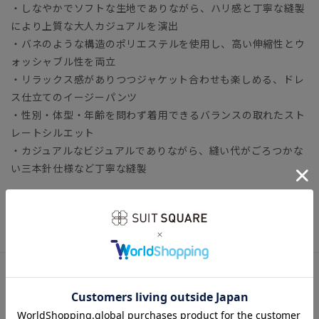
・しなやかでソフトな生地でありながら、ハリ感と丁寧な縫製
により上質な大人カジュアルを演出
・バネのような構造のポリエステルを使用し、高い伸縮性とウ
ォッシャブル性を両立
・リラックス感がありつつジャケット合わせも楽しめる、ドレ
ス仕立てのイージーパンツ
・性別・体型・年齢を問わず着用できるバランスの取れたスト
レートシルエット
・カジュアルなビジュアルでありながら、縫い代がごろつかな
い三本針仕様など丁寧な縫製
ビジネスカジュアル オフィスカジュアル ドレスカジュア
ル スラックス ユニセックス オールシーズン
アイテム詳細
＊セット着用可（ジャケットは別売りとなります。）