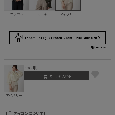
ブラウン
カーキ
アイボリー
158cm / 51kg
Crotch -1cm
Find your size
38(9号）
カートに入れる
アイボリー
【
アイコンについて】