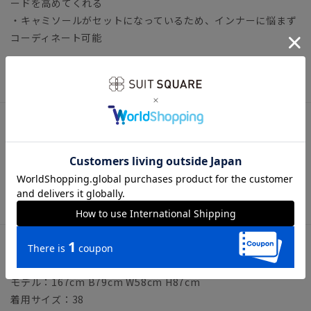
ードを高めてくれる
・キャミソールがセットになっているため、インナーに悩まず
コーディネート可能
トップス オフィスカジュアル リボン ボータイ
アイテム詳細
【仕様】スタンドカラー／長袖／ボウタイ付き（着脱可）／キ
ャミソール付き
【洗濯表示】洗濯機可（ネット使用・弱水流）
サイズ詳細
モデル：167cm B79cm W58cm H87cm
着用サイズ：38