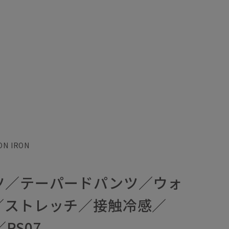
 IRON
ツ／テーパードパンツ／ウォ
／ストレッチ／接触冷感／
／RS07