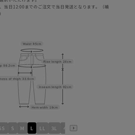
、当日12:00までのご注文で当日発送となります。（補
）
Waist
85cm
Rise length
24cm
ip
99.2cm
ness of thigh
33.6cm
Inseam length
92cm
Hem width
19cm
SS
S
M
L
LL
3L
4L
5L
6L