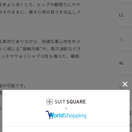
従来より深くとり、ヒップや脚周りにやや
はそのままに、履き心地の良さを向上しク
LL
3L
る素材でありながら、快適な着心地を叶え
たく感じる“接触冷感”や、吸汗速乾など汗
レッチやウォッシャブル性も備えた、機能
4L
濯が可能です。
5L
感性のある素材を使用しています。
ュアル スラックス ノーアイロン ノン
【
アイコンについて
の
注文画面でお急ぎ発送を