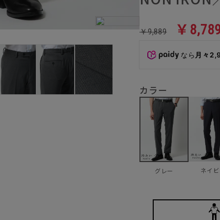
￥8,78
￥9,889
なら
月々2,
カラー
ネイビ
グレー