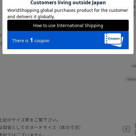
さらにメルマガ会員様は
正商品の場合は対応不可
詳しくはこちら
下記のサイズ詳細を必ずご確認下さい。
《洗濯機可（ネット使用・弱水流）》
H
Thick
。
上記のサイズ表をご覧下さい。
は目安としてのヌードサイズ（体の寸法）
3S
表記ではございません。