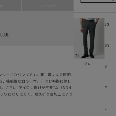
細
レビュー
3S
SS
グレー
S
シリーズのパンツです。蒸し暑くなる時期
れる、機能性抜群の一本。汗ばむ時期に嬉し
M
。さらに“アイロン掛けが不要”な『NON
もシワになりにくく、耐久折り目加工により
L