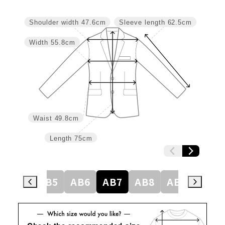
Shoulder width
47.6cm
Sleeve length
62.5cm
Width
55.8cm
Waist
49.8cm
Length
75cm
AB4
AB5
AB6
AB7
AB8
AB9
BE4