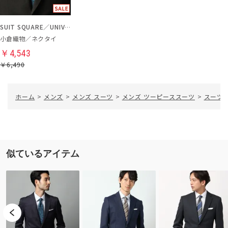
SUIT SQUARE／UNIVERSAL LANGUAGE
小倉織物／ネクタイ
￥4,543
￥6,490
ホーム
>
メンズ
>
メンズ スーツ
>
メンズ ツーピーススーツ
>
スーツ／