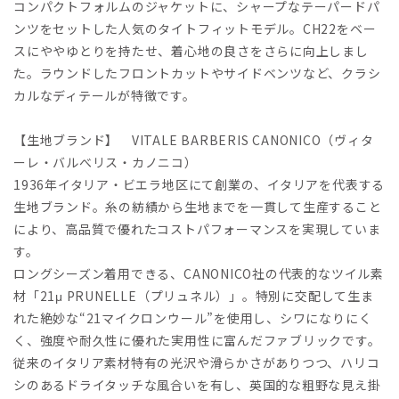
コンパクトフォルムのジャケットに、シャープなテーパードパ
ンツをセットした人気のタイトフィットモデル。CH22をベー
スにややゆとりを持たせ、着心地の良さをさらに向上しまし
た。ラウンドしたフロントカットやサイドベンツなど、クラシ
カルなディテールが特徴です。
【生地ブランド】 VITALE BARBERIS CANONICO（ヴィタ
ーレ・バルべリス・カノニコ）
1936年イタリア・ビエラ地区にて創業の、イタリアを代表する
生地ブランド。糸の紡績から生地までを一貫して生産すること
により、高品質で優れたコストパフォーマンスを実現していま
す。
ロングシーズン着用できる、CANONICO社の代表的なツイル素
材「21μ PRUNELLE（プリュネル）」。特別に交配して生ま
れた絶妙な“21マイクロンウール”を使用し、シワになりにく
く、強度や耐久性に優れた実用性に富んだファブリックです。
従来のイタリア素材特有の光沢や滑らかさがありつつ、ハリコ
シのあるドライタッチな風合いを有し、英国的な粗野な見え掛