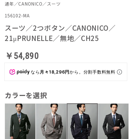
通年／CANONICO／スーツ
156102-MA
スーツ／2つボタン／CANONICO／
21μPRUNELLE／無地／CH25
￥54,890
なら
月々18,296円
から。分割手数料無料
カラーを選択