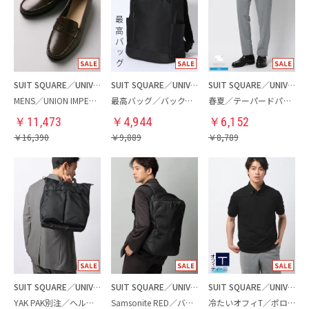
SUIT SQUARE／UNIVERSAL LANGUAGE
SUIT SQUARE／UNIVERSAL LANGUAGE
SUIT SQUARE／UNIVERSAL LANGUAGE
MENS／UNION IMPERIAL監修／コインローファー
最高バッグ／バックパック
春夏／テーパードパンツ
￥
11,473
￥
4,944
￥
6,152
￥
16,390
￥
9,889
￥
8,789
SUIT SQUARE／UNIVERSAL LANGUAGE
SUIT SQUARE／UNIVERSAL LANGUAGE
SUIT SQUARE／UNIVERSAL LANGUAGE
YAK PAK別注／ヘルメットバッグ
Samsonite RED／バックパック
冷たいオフィT／ポロシャツ