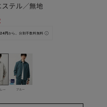
エステル／無地
2
024円
から。分割手数料無料
ブルー
レー