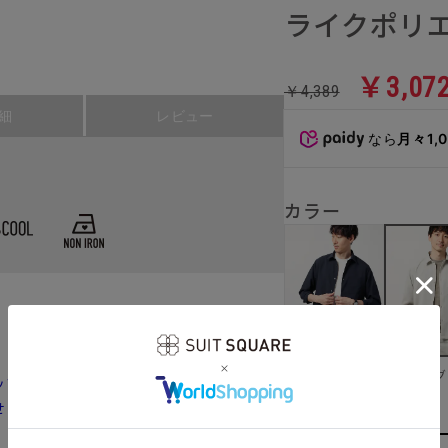
ライクポリ
￥3,07
￥4,389
細
レビュー
なら
月々1,
カラー
ネイビー
ライトグ
ップ｜オフィパック
せは自由自在に、単品でも着回し力抜群