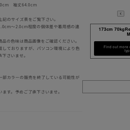
0cm 袖丈64.0cm
上記のサイズ表をご覧下さい。
0cm～2.0cm程度の個体差や着用感の違
173cm 70kgR
商品の色味は商品画像をご確認ください。
Find out more
載しておりますが、パソコン環境により色
ty
承下さいませ。
一部カラーの販売を終了している可能性が
います。予めご了承下さいませ。