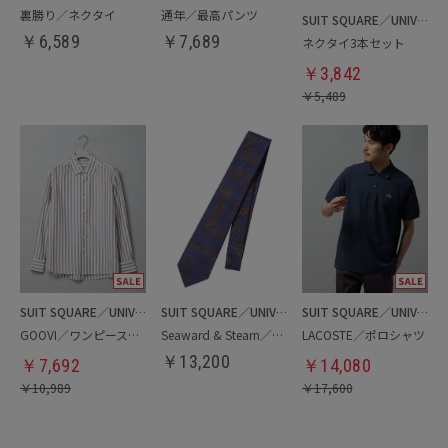
裏勝り／ネクタイ
通年／最高パンツ
SUIT SQUARE／UNIVERSAL LANGUAGE
￥
6,589
￥
7,689
ネクタイ3本セット
￥
3,842
￥
5,489
SUIT SQUARE／UNIVERSAL LANGUAGE
SUIT SQUARE／UNIVERSAL LANGUAGE
SUIT SQUARE／UNIVERSAL LANGUAGE
GOOVI／ワンピースカラーシャツ
Seaward & Stearn／ネクタイ
LACOSTE／ポロシャツ
￥
13,200
￥
7,692
￥
14,080
￥
10,989
￥
17,600