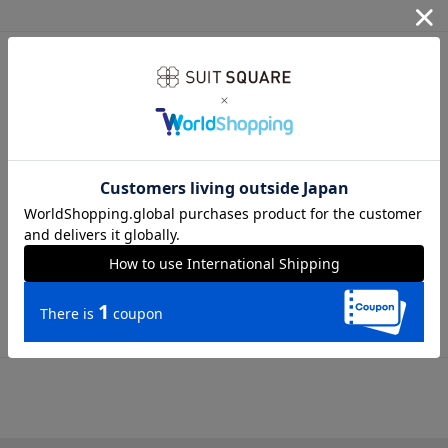
サイズ詳細
全長145.0cm 大剣幅8.0cm
※商品の仕上がりサイズ（出来上がり寸法）は上記のサイズ表
をご覧下さい。
※同サイズまたは同一商品でも、生産の過程で個体差や着用感
の違いが生じる場合がございます。
※商品画像はできる限り実際の色に近づけて掲載しております
が、パソコン環境により色味に誤差が生じる場合がございま
す。予めご了承下さいませ。