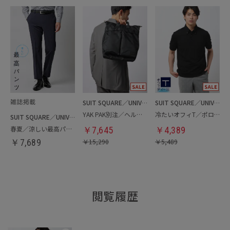
SUIT SQUARE／UNIVERSAL LANGUAGE
SUIT SQUARE／UNIVERSAL LANGUAGE
YAK PAK別注／ヘルメットバッグ
冷たいオフィT／ポロシャツ
SUIT SQUARE／UNIVERSAL LANGUAGE
春夏／涼しい最高パンツ
￥
7,645
￥
4,389
￥
7,689
￥
15,290
￥
5,489
閲覧履歴