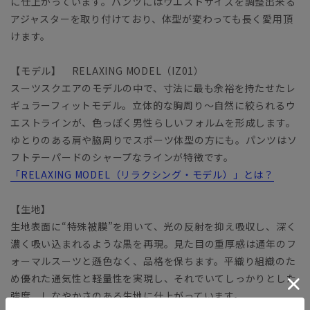
に仕上がっています。パンツにはウエストサイズを調整出来る
アジャスターを取り付けており、体型が変わっても長く愛用頂
けます。
【モデル】 RELAXING MODEL（IZ01）
スーツスクエアのモデルの中で、寸法に最も余裕を持たせたレ
ギュラーフィットモデル。立体的な胸周り～自然に絞られるウ
エストラインが、色っぽく男性らしいフォルムを形成します。
ゆとりのある肩や脇周りでスポーツ体型の方にも。パンツはソ
フトテーパードのシャープなラインが特徴です。
「RELAXING MODEL（リラクシング・モデル）」とは？
【生地】
生地表面に“特殊被膜”を用いて、光の反射を抑え吸収し、深く
濃く吸い込まれるような黒を再現。見た目の重厚感は通年のフ
ォーマルスーツと遜色なく、品格を保ちます。平織り組織のた
め優れた通気性と軽量性を実現し、それでいてしっかりとした
強度、しなやかさのある生地に仕上がっています。