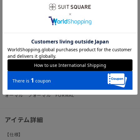
ジャケット裏地にはメッシュ素材を採用し、通気性をさらに向
上しています。パンツの腰裏と腰ポケットの袋地にも、メッシ
ュ素材を使いべたつきや蒸れを防止。随所に暑さを解消する要
素を取り入れました。
【生地ブランド】 NIKKE TEXTILE（ニッケテキスタイル）
日本を代表する老舗メーカーである、日本毛織株式会社の子会
社として2014年に設立。紡績・織絨・染色・整理と一貫生産
を行う工場をベースに、あらゆるテキスタイルコレクションを
世界中のファッション関係者に向け発信し続けています。
ビジネス 冠婚葬祭 結婚式 礼服 礼装 喪服 ブラックフ
ォーマル フォーマル FORMAL
アイテム詳細
【仕様】