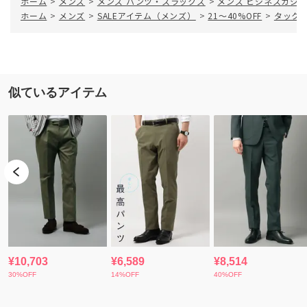
ホーム
>
メンズ
>
メンズ パンツ・スラックス
>
メンズ ビジネスカジ
ホーム
>
メンズ
>
SALEアイテム（メンズ）
>
21～40%OFF
>
タック