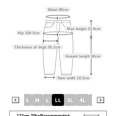
Waist
85cm
Rise length
23.8cm
Hip
108.5cm
Thickness of thigh
35.2cm
Inseam length
92cm
Hem width
19.5cm
SS
S
M
L
LL
3L
4L
5L
6L
173cm 70kgRecommended