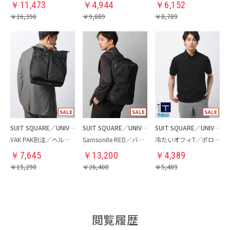
￥
11,473
￥
4,944
￥
6,152
￥
16,390
￥
9,889
￥
8,789
SUIT SQUARE／UNIVERSAL LANGUAGE
SUIT SQUARE／UNIVERSAL LANGUAGE
SUIT SQUARE／UNIVERSAL LANGUAGE
YAK PAK別注／ヘルメットバッグ
Samsonite RED／バックパック
冷たいオフィT／ポロシャツ
￥
7,645
￥
13,200
￥
4,389
￥
15,290
￥
26,400
￥
5,489
閲覧履歴