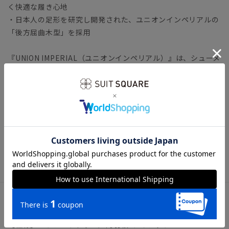
く快適な履き心地
・日本人の足形を研究し開発された、ユニオンインペリアルの
「後方屈曲木型」を採用
『UNION IMPERIAL（ユニオンインペリアル）』は、シューメ
ーカー“UNION ROYAL”が手掛けたシューズブランドです。日
本人の足型を研究した木型やハンドフィニッシュなどのテクニ
ックを駆使し、革靴業界の第一線で活躍しています。
ビジネスシューズの選び方を知りたい方は...
◆スーツに合うビジネスシューズ12選｜基本の一足をご紹介
ビジネス フレッシャーズ 新入社員 新社会人
アイテム詳細
【仕様】ストレートチップ／内羽根5アイレット