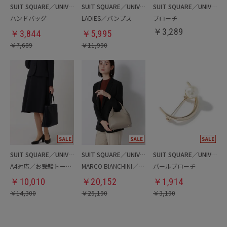
SUIT SQUARE／UNIVERSAL LANGUAGE／WHITE
SUIT SQUARE／UNIVERSAL LANGUAGE／WHITE
SUIT SQUARE／UNIVERSAL LANGUAGE／WHITE
ハンドバッグ
LADIES／パンプス
ブローチ
￥
3,289
￥
3,844
￥
5,995
￥
7,689
￥
11,990
SUIT SQUARE／UNIVERSAL LANGUAGE／WHITE
SUIT SQUARE／UNIVERSAL LANGUAGE／WHITE
SUIT SQUARE／UNIVERSAL LANGUAGE／WHITE
A4対応／お受験トートバッグ
MARCO BIANCHINI／ミニトートバッグ
パールブローチ
￥
10,010
￥
20,152
￥
1,914
￥
14,300
￥
25,190
￥
3,190