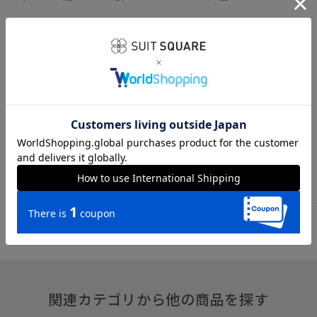
※商品の仕上がりサイズ（出来上がり寸法）は上記のサイズ表
をご覧下さい。
※同サイズまたは同一商品でも、生産の過程で個体差や着用感
の違いが生じる場合がございます。
※カラー名は管理用の表記となります。実際の商品の色味は商
品画像をご確認ください。
※商品画像はできる限り実際の色に近づけて掲載しております
が、パソコン環境により色味に誤差が生じる場合がございま
す。予めご了承下さいませ。
関連カテゴリから他の商品を探す