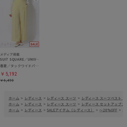
SUIT SQUARE／UNIVERSAL LANGUAGE／WHITE
春夏／タックワイドパンツ
￥5,192
￥6,490
ホーム
>
レディース
>
レディース スーツ
>
レディース スーツベスト・
ホーム
>
レディース
>
レディース スーツ
>
レディース セットアップス
ホーム
>
レディース
>
SALEアイテム（レディース）
>
～20%OFF
>
ダ