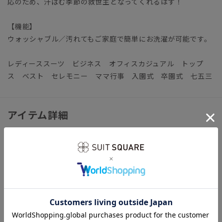
応のため、汗ばむ季節の救世主となってくれるはず！
【機能】
ウォッシャブル／汚れてもご家庭で簡単にお洗濯が可能です。
レディーススーツ ビジネス オフィスカジュアル トップ
ス ベスト セレモニー ママ行事 入園式 卒園式 七五三
アイテム詳細
＊セット着用可（ジャケット、パンツ、スカートは別売りとな
ります。）
ジャケット：AT5101J1 パンツ：AT5101P1 スカート：
AT5101S1
【仕様】ダブルブレスト／6つボタン／一重仕立て
【洗濯表示】ドライクリーニング・家庭洗濯可《洗濯機可（ネ