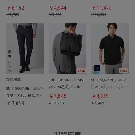
￥
6,152
￥
4,944
￥
11,473
￥
8,789
￥
9,889
￥
16,390
SUIT SQUARE／UNIVERSAL LANGUAGE
SUIT SQUARE／UNIVERSAL LANGUAGE
YAK PAK別注／ヘルメットバッグ
冷たいオフィT／ポロシャツ
SUIT SQUARE／UNIVERSAL LANGUAGE
春夏／涼しい最高パンツ
￥
7,645
￥
4,389
￥
7,689
￥
15,290
￥
5,489
閲覧履歴