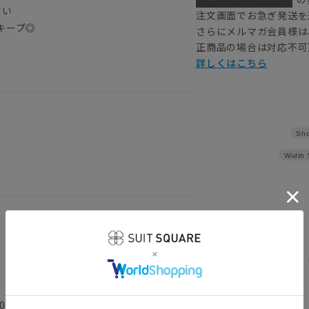
すい
注文画面でお急ぎ発送を
キープ◎
さらにメルマガ会員様は
正商品の場合は対応不可
詳しくはこちら
Sho
Width
0cm 袖丈53.5cm