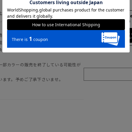
上記のサイズ表をご覧下さい。
158cm 51kgR
0cm～2.0cm程度の個体差や着用感の違
Crotch
Find out more
商品の色味は商品画像をご確認ください。
ty
載しておりますが、パソコン環境により色
承下さいませ。
一部カラーの販売を終了している可能性が
います。予めご了承下さいませ。