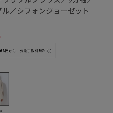
ブル／シフォンジョーゼット
9
463円
から。分割手数料無料
ュ