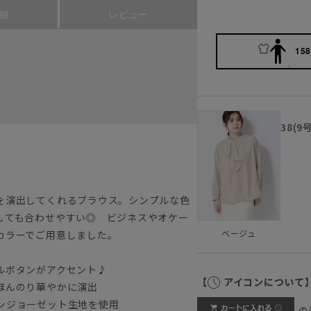
細
レビュー
158
38(9
を演出してくれるブラウス。シンプルな色
しても合わせやすい◎ ビジネスやオケー
ベージュ
カラーでご用意しました。
ルボタンがアクセント♪
【
アイコンについて
ほんのり華やかに演出
ンジョーゼット生地を使用
の