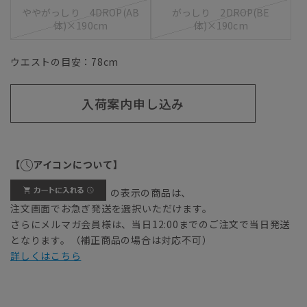
ややがっしり 4DROP(AB
がっしり 2DROP(BE
体)×190cm
体)×190cm
ウエストの目安：
78
cm
入荷案内申し込み
【
アイコンについて】
の表示の商品は、
注文画面でお急ぎ発送を選択いただけます。
さらにメルマガ会員様は、当日12:00までのご注文で当日発送
となります。（補正商品の場合は対応不可）
詳しくはこちら