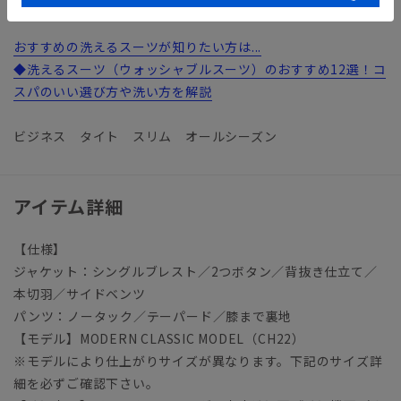
ウォッシャブル／汚れてもご家庭で簡単にお洗濯が可能です。
おすすめの洗えるスーツが知りたい方は...
◆洗えるスーツ（ウォッシャブルスーツ）のおすすめ12選！コ
スパのいい選び方や洗い方を解説
ビジネス タイト スリム オールシーズン
アイテム詳細
【仕様】
ジャケット：シングルブレスト／2つボタン／背抜き仕立て／
本切羽／サイドベンツ
パンツ：ノータック／テーパード／膝まで裏地
【モデル】MODERN CLASSIC MODEL（CH22）
※モデルにより仕上がりサイズが異なります。下記のサイズ詳
細を必ずご確認下さい。