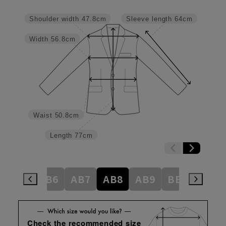
Shoulder width
47.8cm
Sleeve length
64cm
Width
56.8cm
Waist
50.8cm
Length
77cm
AB5
AB6
AB7
AB8
AB9
BE3
BE4
Check the recommended size