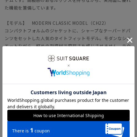
た機能を兼備しています。
【モデル】 MODERN CLASSIC MODEL（CH22）
コンパクトフォルムのジャケットに、シャープなテーパードパ
ンツをセットした人気のタイトフィットモデル。モダンなシル
エットながら、軽めの副資材で窮屈さを感じさせません。ラウ
ンドしたフロントカットやサイドベンツなど、クラシカルなデ
ィテールが特徴です。
「MODERN CLASSIC MODEL（モダンクラシック・モデ
ル）」とは？
【生地】Premium Wool Blend
滑らかなウールに伸縮性のあるポリエステルをブレンドした素
材。しなやかな風合いに加えて、ウォッシャブル性と適度な軽
量性を併せ持ち、ロングシーズン着用可能です。
【機能】