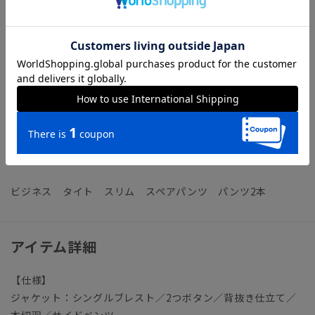
【機能】
ウォッシャブル／汚れてもご家庭で簡単にお洗濯が可能です。
接触冷感／暑い時期も快適に過ごせる、接触冷感性のある素材
を使用しています。
おすすめの洗えるスーツが知りたい方は...
◆洗えるスーツ（ウォッシャブルスーツ）のおすすめ12選！コ
スパのいい選び方や洗い方を解説
ビジネス タイト スリム スペアパンツ パンツ2本
アイテム詳細
【仕様】
ジャケット：シングルブレスト／2つボタン／背抜き仕立て／
本切羽／サイドベンツ