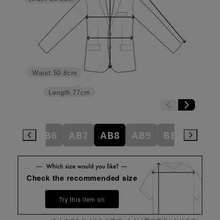
Waist
50.8cm
Length
77cm
AB5
AB6
AB7
AB8
AB9
BE3
BE4
Check the recommended size
Try this item on