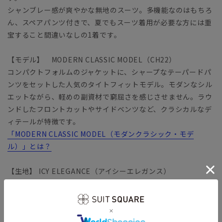
シャンブレー感が爽やかな無地のスーツ。多機能なのはもちろ
ん、スペアパンツ付きで、夏でもスーツ着用が必要な方には重
宝すること間違いなしの1着です。
【モデル】 MODERN CLASSIC MODEL（CH22）
コンパクトフォルムのジャケットに、シャープなテーパードパ
ンツをセットした人気のタイトフィットモデル。モダンなシル
エットながら、軽めの副資材で窮屈さを感じさせません。ラウ
ンドしたフロントカットやサイドベンツなど、クラシカルなデ
ィテールが特徴です。
「MODERN CLASSIC MODEL（モダンクラシック・モデ
ル）」とは？
【生地】 ICY ELEGANCE（アイシーエレガンス）
毛羽が少ない特殊な紡績糸を使用した超軽量素材で、しなやか
でとサラッとした風合いが特徴。接触冷感性や通気性に加え
て、ウォッシャブル性も備えた、夏のビジネスシーンに最適な
清涼生地です。