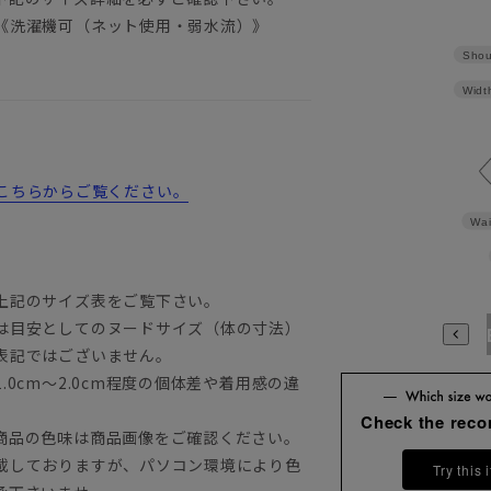
《洗濯機可（ネット使用・弱水流）》
Shou
Widt
詳細はこちらからご覧ください。
Wai
上記のサイズ表をご覧下さい。
は目安としてのヌードサイズ（体の寸法）
A3
A4
A5
A6
A7
A8
A9
AB3
AB4
AB5
A
表記ではございません。
0cm～2.0cm程度の個体差や着用感の違
Check the rec
商品の色味は商品画像をご確認ください。
載しておりますが、パソコン環境により色
Try this 