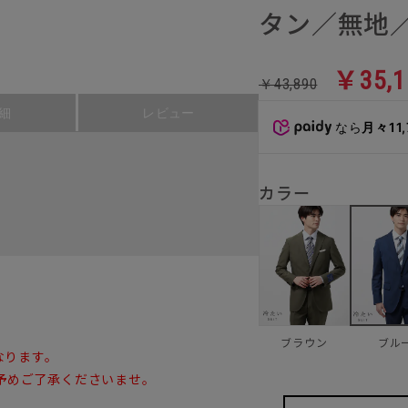
タン／無地／
￥35,1
￥43,890
細
レビュー
なら
月々11
カラー
ブラウン
ブル
なります。
予めご了承くださいませ。