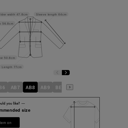
lder width
47.8cm
Sleeve length
64cm
h
56.8cm
st
50.8cm
Length
77cm
B6
AB7
AB8
AB9
BE3
BE4
BE5
BE6
BE7
ommended size
item on