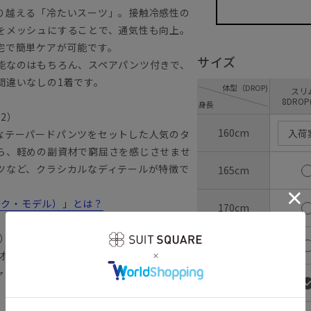
り越える「冷たいスーツ」。接触冷感性の
をメッシュにすることで、通気性も向上。
宅で簡単ケアが可能です。
サイズ
能なのはもちろん、スペアパンツ付きで、
間違いなしの1着です。
体型（DROP)
ス
8DROP
身長
22）
160cm
入荷
なテーパードパンツをセットした人気のタ
ら、軽めの副資材で窮屈さを感じさせませ
ツなど、クラシカルなディテールが特徴で
165cm
ラシック・モデル）」とは？
170cm
ス）
175cm
材で、しなやかでとサラッとした風合いが
ャブル性も備えた、夏のビジネスシーンに
180cm