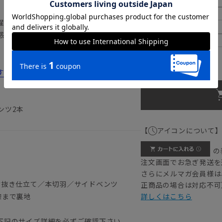
185cm
濯が可能です。
190cm
感性のある素材を使用しています。
ウエストの目安：
80
cm
すすめ12選！コスパのいい選び方や洗い方
ンツ2本
【
アイコンについて
の
注文画面でお急ぎ発送を
さらにメルマガ会員様は
背抜き仕立て／本切羽／サイドベンツ
正商品の場合は対応不可
膝まで裏地
詳しくはこちら
）
下記のサイズ詳細を必ずご確認下さい。