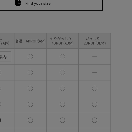
Find your size
リム
ややがっしり
がっしり
普通 6DROP(A体)
(YA体)
4DROP(AB体)
2DROP(BE体)
―
案内
―