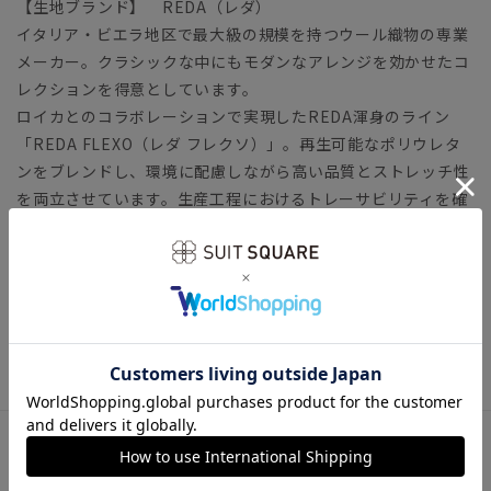
【生地ブランド】 REDA（レダ）
イタリア・ビエラ地区で最大級の規模を持つウール織物の専業
メーカー。クラシックな中にもモダンなアレンジを効かせたコ
レクションを得意としています。
ロイカとのコラボレーションで実現したREDA渾身のライン
「REDA FLEXO（レダ フレクソ）」。再生可能なポリウレタ
ンをブレンドし、環境に配慮しながら高い品質とストレッチ性
を両立させています。生産工程におけるトレーサビリティを確
立した「TRACEABLE WOOL」を使用しています。上質な艶感
や肌触りをお楽しみ頂ける素材です。
レディーススーツ ビジネス REDA レダ 就活スーツ リ
クルート 新生活 新社会人 インターン 転職 フレッシャ
ーズ オールシーズン
アイテム詳細