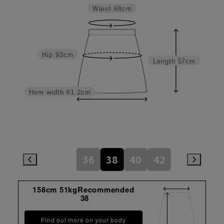
Waist
68cm
Hip
93cm
Length
57cm
Hem width
61.2cm
36
38
40
42
158cm 51kgRecommended
38
Find out more on your body