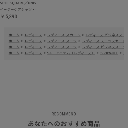
SUIT SQUARE／UNIVERSAL LANGUAGE／WHITE
イージーケアシャツ・ブラウス
￥5,390
ホーム
>
レディース
>
レディース スカート
>
レディース ビジネススー
ホーム
>
レディース
>
レディース スーツ
>
レディース スーツスカート
ホーム
>
レディース
>
レディース スーツ
>
レディース ビジネススーツ
ホーム
>
レディース
>
SALEアイテム（レディース）
>
～20%OFF
>
フ
RECOMMEND
あなたへのおすすめ商品