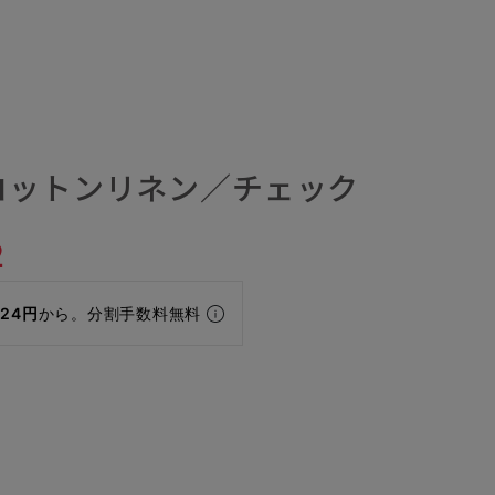
コットンリネン／チェック
2
024円
から。分割手数料無料