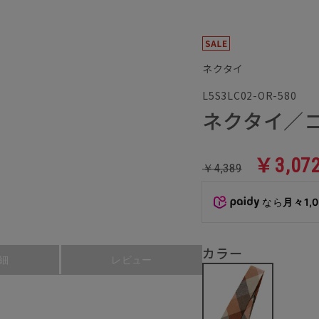
ネクタイ
L5S3LC02-OR-580
ネクタイ／
￥3,07
￥4,389
なら
月々1,
カラー
細
レビュー