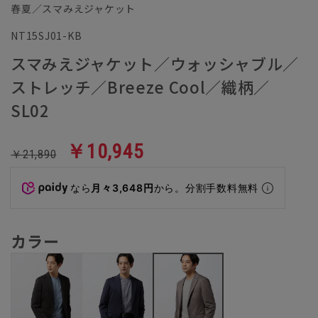
春夏／スマみえジャケット
NT15SJ01-KB
スマみえジャケット／ウォッシャブル／
ストレッチ／Breeze Cool／織柄／
SL02
￥10,945
￥21,890
なら
月々3,648円
から。分割手数料無料
カラー