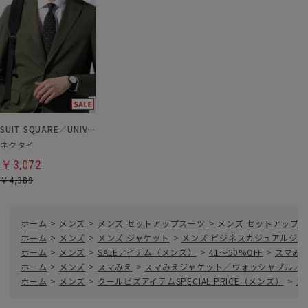
SUIT SQUARE／UNIVERSAL LANGUAGE
ネクタイ
￥3,072
￥4,389
ホーム
>
メンズ
>
メンズ セットアップスーツ
>
メンズ セットアップ
ホーム
>
メンズ
>
メンズ ジャケット
>
メンズ ビジネスカジュアルジャ
ホーム
>
メンズ
>
SALEアイテム（メンズ）
>
41～50%OFF
>
スマみえ
ホーム
>
メンズ
>
スマみえ
>
スマみえジャケット／ウォッシャブル／ストレッ
ホーム
>
メンズ
>
クールビズアイテムSPECIAL PRICE（メンズ）
>
ス