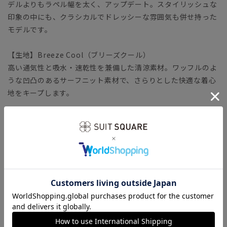
デルよりもラペル幅を太く、アップデート。スタイリッシュな
印象の中にも、クラシカルでドレッシーな雰囲気も併せ持った
モデルです。
【生地】Breeze Cool（ブリーズクール）
高い通気性と吸水・速乾性を兼備した清涼素材。ワッフルのよ
うな凹凸のあるサーフニット素材で、さらりとした快適な着心
地をキープします。
【機能】
ウォッシャブル／汚れてもご家庭で簡単にお洗濯が可能です。
【ショップインブランド】 COMMUTECH（コミューテッ
ク）
多様性や利便性（機能・ファッション性）、テレワークなど
様々な切り口へフォーカスしたオフィススタイルコンテンツで
す。