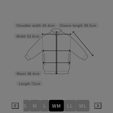
Sleeve length
59.5cm
Shoulder width
45.4cm
Width
53.8cm
Waist
48.4cm
Length
72cm
SS
S
M
L
WM
LL
WL
3L
WL