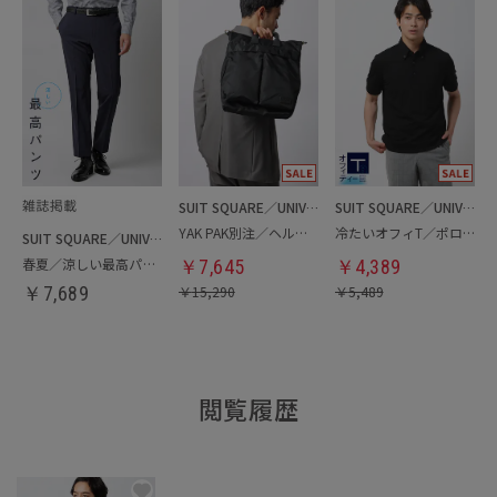
SUIT SQUARE／UNIVERSAL LANGUAGE
SUIT SQUARE／UNIVERSAL LANGUAGE
YAK PAK別注／ヘルメットバッグ
冷たいオフィT／ポロシャツ
SUIT SQUARE／UNIVERSAL LANGUAGE
春夏／涼しい最高パンツ
￥
7,645
￥
4,389
￥
7,689
￥
15,290
￥
5,489
閲覧履歴