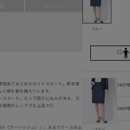
細
レビュー
ブルー
寒色系でまとめたタイトスカート。新年度
36(7
んと感を兼ね備えています。
トスカート。ヒップ周りに丸みがある、立
れる程度のレングスも上品で◎
38(9
ISH（ウーリッシュ）」。まるでウールのよ
ブルー