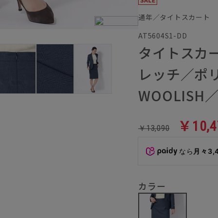
通年／タイトスカート
AT5604S1-DD
タイトスカ
レッチ／ポ
WOOLIS
￥10,4
￥13,090
なら
月々3,
カラー