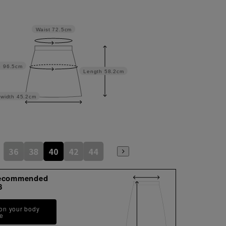
Waist
72.5cm
p
96.5cm
Length
58.2cm
width
45.2cm
36
38
40
42
44
ecommended
8
 on your body
pe