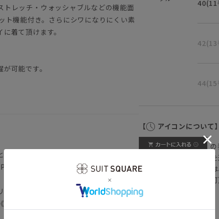
40(1
ストレッチ・ウォッシャブルなどの機能面
カット機能付き。さらにシワになりにくい素
イに着て頂けます。
42(1
濯が可能です。
44(1
【
アイコンについて
の
となります。）
注文画面でお急ぎ発送を
P1-DD
さらにメルマガ会員様は
正商品の場合は対応不可
リット／裏地
詳しくはこちら
《洗濯機可（ネット使用・弱水流）》