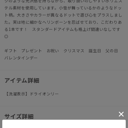
クのような光沢感を持ちながら、取り扱いのしやすいポリエス
テル素材を使用しています。小雪が舞っているかのようなドッ
ト柄。大きさやカラーが異なるドットで遊び心をプラスしまし
た。実は地に細かなヘリンボーンを忍ばせており、こだわりあ
る1本です！ スタンダードアイテムも格上げ間違いなしです
◎
ギフト プレゼント お祝い クリスマス 誕生日 父の日
バレンタインデー
アイテム詳細
【洗濯表示】ドライオンリー
サイズ詳細