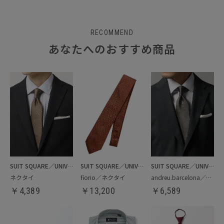
RECOMMEND
あなたへのおすすめ商品
SUIT SQUARE／UNIVERSAL LANGUAGE
SUIT SQUARE／UNIVERSAL LANGUAGE
SUIT SQUARE／UNIVERSAL LANGUAGE
ネクタイ
fiorio／ネクタイ
andreu.barcelona／ネクタイ
￥
4,389
￥
13,200
￥
6,589