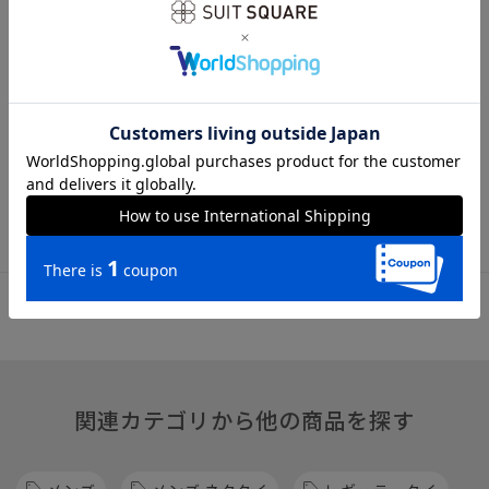
全長143.0cm 大剣幅8.0cm
※商品の仕上がりサイズ（出来上がり寸法）は上記のサイズ表
をご覧下さい。
※同サイズまたは同一商品でも、生産の過程で個体差や着用感
の違いが生じる場合がございます。
※商品画像はできる限り実際の色に近づけて掲載しております
が、パソコン環境により色味に誤差が生じる場合がございま
す。予めご了承下さいませ。
関連カテゴリから他の商品を探す