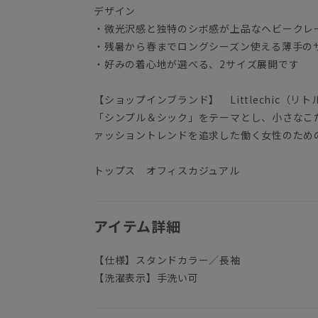
デザイン
・微光沢感と独特のシボ感が上品なヘビークレ
・残暑から春までロングシーズン使える薄手の
・好みの着心地が選べる、2サイズ展開です
【ショップインブランド】 Littlechic（リ
「シンプル＆シック」をテーマとし、小さなこ
ァッショントレンドを追求した働く女性のため
トップス オフィスカジュアル
アイテム詳細
【仕様】スタンドカラー／長袖
【洗濯表示】手洗い可