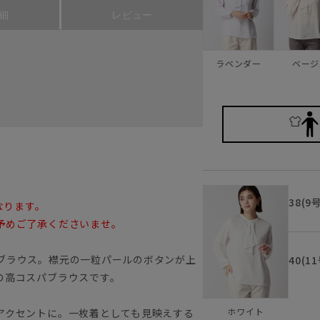
細
レビュー
ラベンダー
ベージ
38(9
なります。
予めご了承くださいませ。
ブラウス。襟元の一粒パールのボタンが上
40(1
の高コスパブラウスです。
ホワイト
アクセントに。一枚着としても見映えする