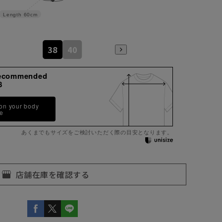
Length
60cm
38
40
ecommended
8
 on your body
pe
あくまでもサイズをご検討いただく際の目安となります。