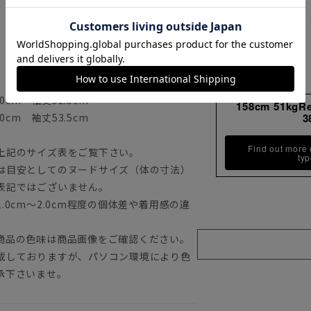
0cm 袖丈52.5cm
158cm 51kgR
0cm 袖丈53.5cm
3
Find out more
上記のサイズ表をご覧下さい。
ty
は目安としてのヌードサイズ（体の寸法）
表記ではございません。
0cm～2.0cm程度の個体差や着用感の違
商品の色味は商品画像をご確認ください。
載しておりますが、パソコン環境により色
承下さいませ。