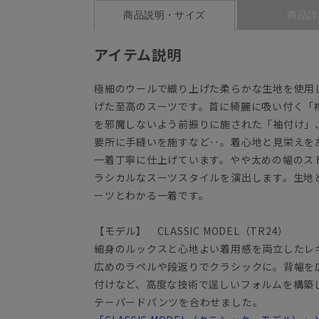
商品説明・サイズ
商品詳
アイテム説明
極細のウールで織り上げた柔らかな生地を使用
げた至高のスーツです。首に綺麗に吸い付く「
を邪魔しないよう前振りに施された「袖付け」
要所に手縫いを施すなど‥。着心地と見栄えを
一着丁寧に仕上げています。やや太めの幅のス
ラシカルなスーツスタイルを演出します。生地
ーツとわかる一着です。
【モデル】 CLASSIC MODEL（TR24）
細身のルックスと心地よい着用感を両立したレ
広めのラペルや段返りでクラシックに。背幅を
付けなど、高度な技術で逞しいフォルムを構築
テーパードパンツを合わせました。