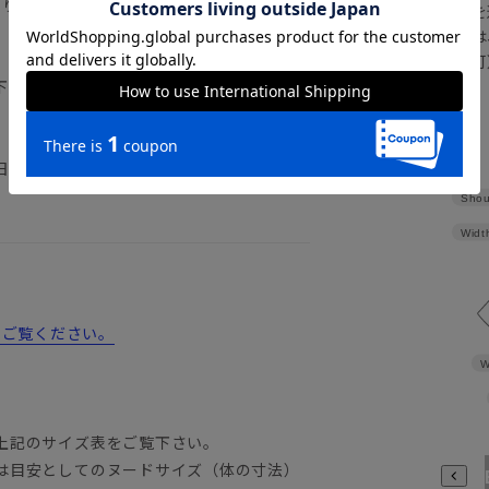
返り／背抜き仕立て／本切羽／サイドベンツ
注文画面でお急ぎ発送を
さらにメルマガ会員様は
正商品の場合は対応不可
下記のサイズ詳細を必ずご確認下さい。
詳しくはこちら
日着用を避け、間隔を空けての着用をおす
Shou
Widt
からご覧ください。
W
上記のサイズ表をご覧下さい。
は目安としてのヌードサイズ（体の寸法）
A3
A4
A5
A6
A7
A8
A9
AB3
AB4
AB5
A