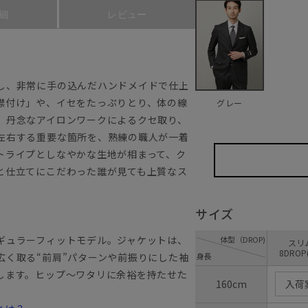
細
レビュー
し、非常に手の込んだハンドメイドで仕上
襟付け」や、イセをたっぷりとり、体の線
グレー
、丹念なアイロンワークによるクセ取り、
左右する重要な箇所を、熟練の職人が一着
トライプとしなやかな生地が相まって、ク
と仕立てにこだわった誰が見ても上質なス
サイズ
ギュラーフィットモデル。ジャケットは、
体型（DROP)
ス
8DROP
広く取る“前肩”パターンや前振りにした袖
身長
します。ヒップ～ワタリに余裕を持たせた
160cm
入荷