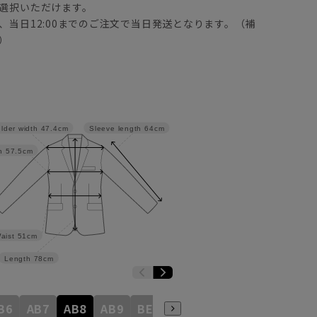
選択いただけます。
、当日12:00までのご注文で当日発送となります。（補
）
lder width
47.4cm
Sleeve length
64cm
h
57.5cm
aist
51cm
Length
78cm
B6
AB7
AB8
AB9
BE3
BE4
BE5
BE6
BE7