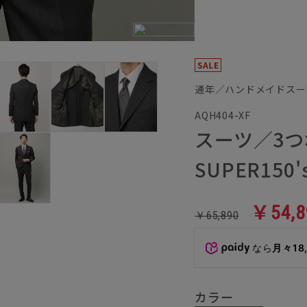
通年／ハンドメイドスー
AQH404-XF
スーツ／3つ
SUPER15
￥54,8
￥65,890
なら
月々18
カラー