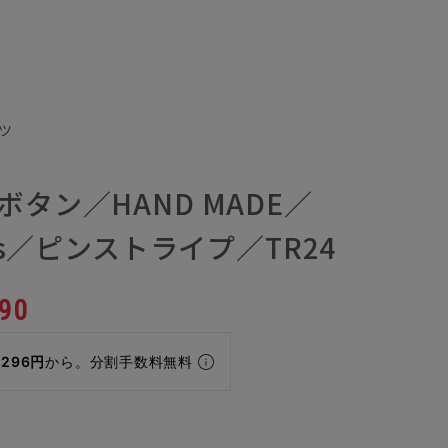
ツ
ボタン／HAND MADE／
0's／ピンストライプ／TR24
90
,296円
から。分割手数料無料