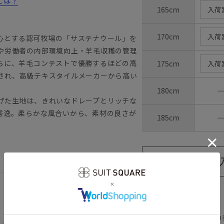
とは？
165cm
入荷
170cm
入荷
心とする認可牧場の「サステナウール」を
や労働者の内部環境向上・羊毛収穫の管理
らに、羊毛コンテストで優勝するほどの高
175cm
入荷
され、高級テキスタイルメーカーから高い
180cm
り上げた生地は、きれいなドレープとリッチな
秀逸。柔らかな風合いから、素材の良さが
185cm
【
アイコンについて
の