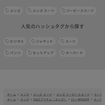
メンズ
メンズ スーツ
ツーピーススーツ
人気のハッシュタグから探す
ビジネス
ジャケット
スーツ
パンツ
セットアップ
テーパード
ホーム
>
メンズ
>
メンズ スーツ
>
メンズ ツーピーススーツ
>
スーツ／
ホーム
>
メンズ
>
SALEアイテム（メンズ）
>
21～40%OFF
>
スーツ／