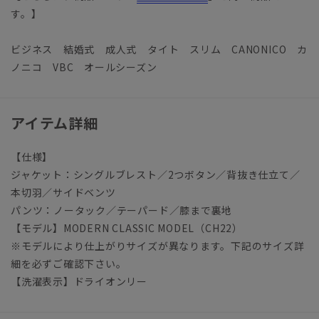
す。】
ビジネス 結婚式 成人式 タイト スリム CANONICO カ
ノニコ VBC オールシーズン
アイテム詳細
【仕様】
ジャケット：シングルブレスト／2つボタン／背抜き仕立て／
本切羽／サイドベンツ
パンツ：ノータック／テーパード／膝まで裏地
【モデル】MODERN CLASSIC MODEL（CH22）
※モデルにより仕上がりサイズが異なります。下記のサイズ詳
細を必ずご確認下さい。
【洗濯表示】ドライオンリー