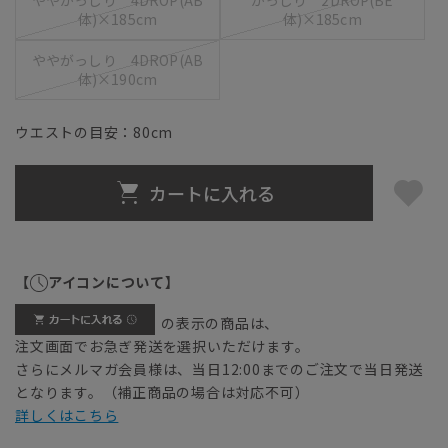
ややがっしり 4DROP(AB
がっしり 2DROP(BE
体)×185cm
体)×185cm
ややがっしり 4DROP(AB
体)×190cm
ウエストの目安：
80
cm
カートに入れる
【
アイコンについて】
の表示の商品は、
注文画面でお急ぎ発送を選択いただけます。
さらにメルマガ会員様は、当日12:00までのご注文で当日発送
となります。（補正商品の場合は対応不可）
詳しくはこちら