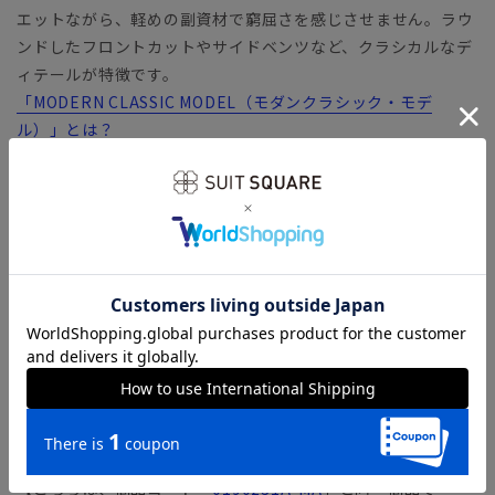
エットながら、軽めの副資材で窮屈さを感じさせません。ラウ
ンドしたフロントカットやサイドベンツなど、クラシカルなデ
ィテールが特徴です。
「MODERN CLASSIC MODEL（モダンクラシック・モデ
ル）」とは？
【生地ブランド】 VITALE BARBERIS CANONICO（ヴィタ
ーレ・バルべリス・カノニコ）
1936年イタリア・ビエラ地区にて創業の、イタリアを代表する
生地ブランド。糸の紡績から生地までを一貫して生産すること
により、高品質で優れたコストパフォーマンスを実現していま
す。
ロングシーズン着用できる、CANONICO社定番のクリアツイル
素材「PRUNELLE（プリュネル）」。毛羽立ちはほとんどな
く、上質なSUPER110'sウールならではの美しいドレープ性を
味わえます。
【こちらは、商品コード「
0190231A-MA
」と同一商品で