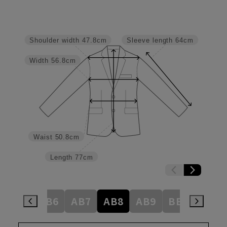
Shoulder width
47.8cm
Sleeve length
64cm
Width
56.8cm
Waist
50.8cm
Length
77cm
AB5
AB6
AB7
AB8
AB9
BE3
BE4