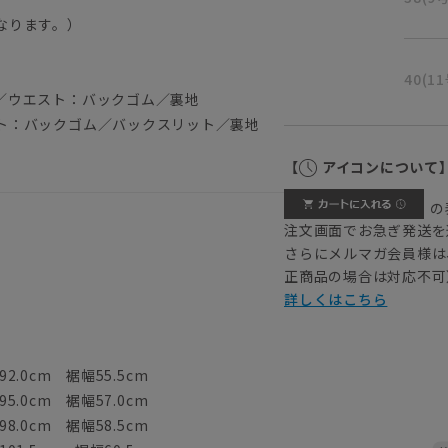
なります。）
40(1
／ウエスト：バックゴム／裏地
ト：バックゴム／バックスリット／裏地
【
アイコンについて
の
注文画面でお急ぎ発送を
さらにメルマガ会員様は
正商品の場合は対応不可
詳しくはこちら
2.0cm 裾幅55.5cm
5.0cm 裾幅57.0cm
8.0cm 裾幅58.5cm