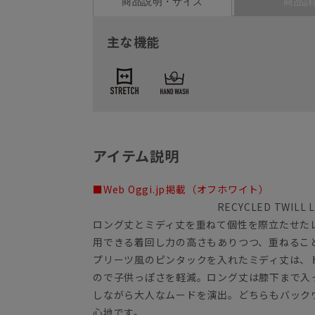
商品説明・サイズ
商品詳
主な機能
アイテム説明
■Web Oggi.jp掲載（オフホワイト）
RECYCLED TWILL 
ロング丈とミディ丈を重ねて個性を際立たせた
用できる着回し力の高さもありつつ、重ねるこ
プリーツ風のピンタックを入れたミディ丈は、
ので子供っぽさを軽減。ロング丈は膝下まで入
しながら大人なムードを演出。どちらもバック
心地です。