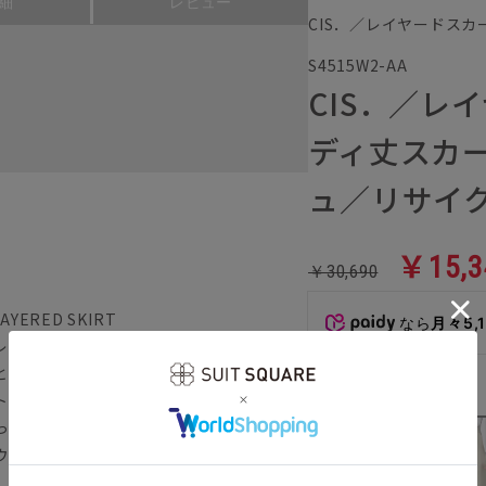
細
レビュー
CIS．／レイヤードスカ
S4515W2-AA
CIS．／レ
ディ丈スカ
ュ／リサイ
￥15,3
￥30,690
LAYERED SKIRT
なら
月々5,
レイヤードスカート。それぞれ単体でも活
とで新たな雰囲気も叶うアイテム。
カラー
トラッドな印象がありつつ広がり過ぎない
ったバックスリットで、動きやすさは保持
ウエストにはゴムを配しており、快適な着