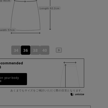
ip
95cm
Length
62.2cm
width
57cm
34
36
38
40
ecommended
8
 on your body
pe
あくまでもサイズをご検討いただく際の目安となります。