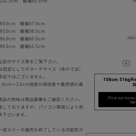
01.5cm 裾幅60.5cm
H
0.0cm 裾幅57.0cm
3.0cm 裾幅58.5cm
6.0cm 裾幅60.0cm
Hem 
9.5cm 裾幅61.5cm
上記のサイズ表をご覧下さい。
は目安としてのヌードサイズ（体の寸法）
表記ではございません。
158cm 51kgR
0cm～2.0cm程度の個体差や着用感の違
3
Find out more
商品の色味は商品画像をご確認ください。
ty
載しておりますが、パソコン環境により色
承下さいませ。
一部カラーの販売を終了している可能性が