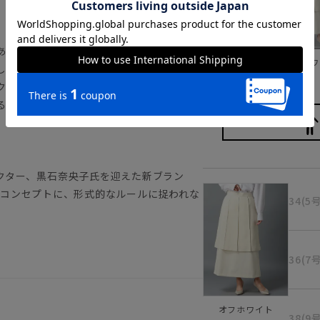
あるツイル素材を使用。タテ糸にはリサイ
ブラック
オフホワ
した。ドライタッチでシワになりにくく、
クです。自宅でお手入れできるハンドウォ
る「放電テープ」を取り付け、実用面もこ
クター、黒石奈央子氏を迎えた新ブラン
h rules“をコンセプトに、形式的なルールに捉われな
34(5
36(7
オフホワイト
38(9