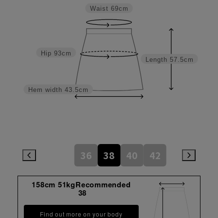
Waist
69cm
Hip
93cm
Length
57.5cm
Hem width
43.5cm
36
38
40
42
158cm 51kgRecommended
38
Find out more on your body