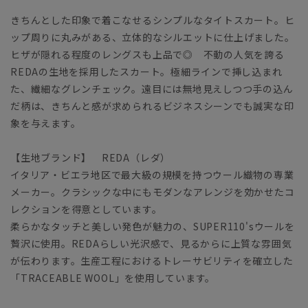
きちんとした印象で着こなせるシンプルなタイトスカート。ヒ
ップ周りに丸みがある、立体的なシルエットに仕上げました。
ヒザが隠れる程度のレングスも上品で◎ 不動の人気を誇る
REDAの生地を採用したスカート。極細ラインで挿し込まれ
た、繊細なグレンチェック。遠目には無地見えしつつ手の込ん
だ柄は、きちんと感が求められるビジネスシーンでも誠実な印
象を与えます。
【生地ブランド】 REDA（レダ）
イタリア・ビエラ地区で最大級の規模を持つウール織物の専業
メーカー。クラシックな中にもモダンなアレンジを効かせたコ
レクションを得意としています。
柔らかなタッチと美しい発色が魅力の、SUPER110'sウールを
贅沢に使用。REDAらしい光沢感で、見るからに上質な雰囲気
が伝わります。生産工程におけるトレーサビリティを確立した
「TRACEABLE WOOL」を使用しています。