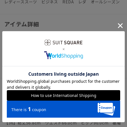
レディーススーツ ビジネス REDA レダ オールシーズン
アイテム詳細
＊セット着用可（ジャケット、パンツは別売りとなります。）
ジャケット：BT4612J1-MD パンツ：BT4612P1-MD
【仕様】バックファスナー／タイト／バックスリット／裏地
【洗濯表示】ドライオンリー
サイズ詳細
モデル：167cm B79cm W58cm H87cm
着用サイズ：38
【36】総丈56.8cm ウエスト66.0cm ヒップ90.0cm 裾幅