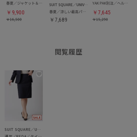
春夏／ジャケット＆パンツセットアップ／洗濯ネット付き
YAK PAK別注／ヘルメットバッグ
SUIT SQUARE／UNIVERSAL LANGUAGE
春夏／涼しい最高パンツ
￥
9,900
￥
7,645
￥
16,500
￥
7,689
￥
15,290
閲覧履歴
SUIT SQUARE／UNIVERSAL LANGUAGE／WHITE
通年／REDA／タイトスカート