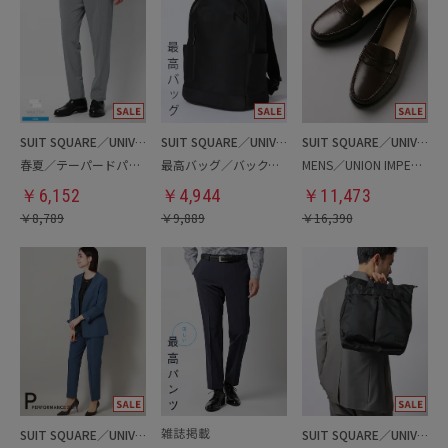
SUIT SQUARE／UNIVERSAL LANGUAGE
SUIT SQUARE／UNIVERSAL LANGUAGE
SUIT SQUARE／UNIVERSAL LANGUAGE
春夏／テーパードパンツ
最高バッグ／バックパック
MENS／UNION IMPERIAL監修／コインローファー
￥
6,152
￥
4,944
￥
11,473
￥
8,789
￥
9,889
￥
16,390
SUIT SQUARE／UNIVERSAL LANGUAGE／WHITE
SUIT SQUARE／UNIVERSAL LANGUAGE