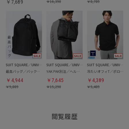
￥
7,689
￥
16,390
￥
8,789
SUIT SQUARE／UNIVERSAL LANGUAGE
SUIT SQUARE／UNIVERSAL LANGUAGE
SUIT SQUARE／UNIVERSAL LANGUAGE
最高バッグ／バックパック
YAK PAK別注／ヘルメットバッグ
冷たいオフィT／ポロシャツ
￥
4,944
￥
7,645
￥
4,389
￥
9,889
￥
15,290
￥
5,489
閲覧履歴