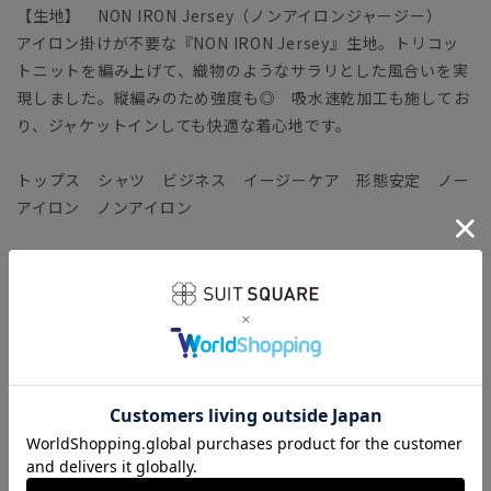
【生地】 NON IRON Jersey（ノンアイロンジャージー）
アイロン掛けが不要な『NON IRON Jersey』生地。トリコッ
トニットを編み上げて、織物のようなサラリとした風合いを実
現しました。縦編みのため強度も◎ 吸水速乾加工も施してお
り、ジャケットインしても快適な着心地です。
トップス シャツ ビジネス イージーケア 形態安定 ノー
アイロン ノンアイロン
アイテム詳細
【襟】レギュラー
【袖】長袖
【前身頃】プラケットフロント／バストダーツ
【後身頃】ヨーク／背ダーツ
【洗濯表示】洗濯機可（ネット使用）
《洗濯時の脱水を短めに行い、水分を保った状態で形を整えつ