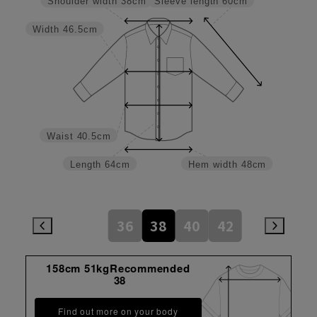
Sleeve length
60cm
Shoulder width
38cm
Width
46.5cm
Waist
40.5cm
Length
64cm
Hem width
48cm
36
38
40
42
158cm 51kgRecommended
38
Find out more on your body