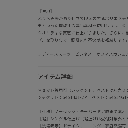
【生地】
ふくらみ感があり仕立て映えのするポリエステ
チといった機能性の高い素材を使用しつつ、ポ
クオリティな質感に仕上がりました。さらに、
プ」を取り付け、静電気の不快感を軽減します
レディーススーツ ビジネス オフィスカジュ
アイテム詳細
＊セット着用可（ジャケット、ベストは別売り
ジャケット：S4514J1-ZA ベスト：S4514G1
【仕様】ノータック／テーパード／膝まで裏地
【裾】シングル仕上げ（裾上げは受付対象外と
【洗濯表示】ドライクリーニング・家庭洗濯可