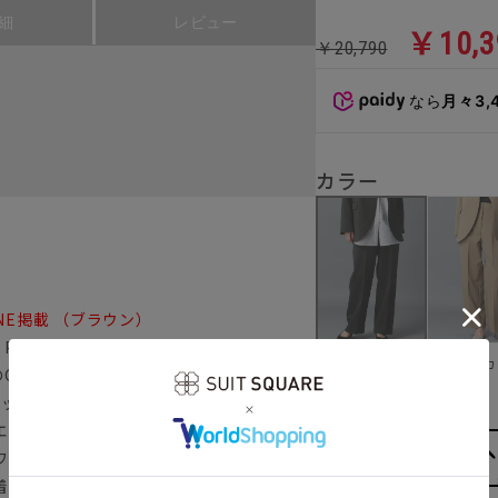
細
レビュー
￥10,3
￥20,790
なら
月々3,
カラー
LINE掲載 （ブラウン）
 PANTS
モカ
ブラック
のCカーブを描いた「CIS.パンツ」。同素材
イコニックな着こなしを楽しめる◎
エットながら、裾にかけてのラインは脚の
ワイド過ぎず裾にかけて緩やかに細くなる
着こなせます。