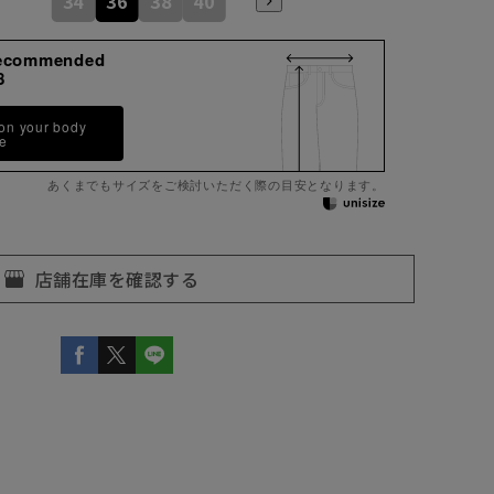
34
36
38
40
ecommended
8
 on your body
pe
あくまでもサイズをご検討いただく際の目安となります。