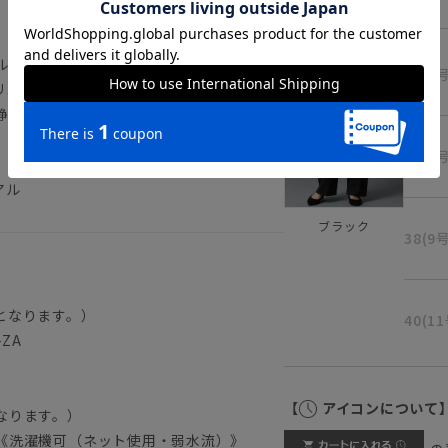
ル素材を使用。ウォッシャブル、ストレッ
34(5
リエステル特有の光沢感を消すことでハイ
静電気を空気中に放電させる「放電テー
。
36(7
アル
ブラック
38(9
となります。）
40(1
-ZA
【
アイコンについて
なります。）
《洗濯機可（ネット使用・弱水流）》