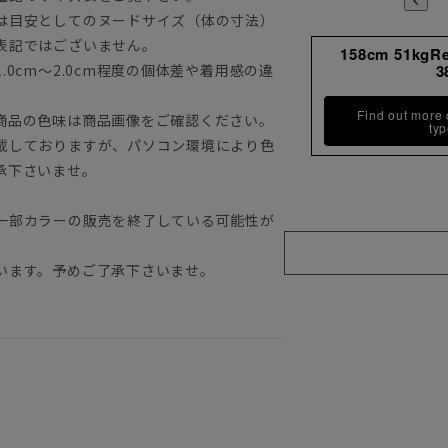
は目安としてのヌードサイズ（体の寸法）
表記ではございません。
158cm 51kgR
0cm～2.0cm程度の個体差や着用感の違
3
Find out more
商品の色味は商品画像をご確認ください。
ty
載しておりますが、パソコン環境により色
承下さいませ。
一部カラーの販売を終了している可能性が
います。予めご了承下さいませ。