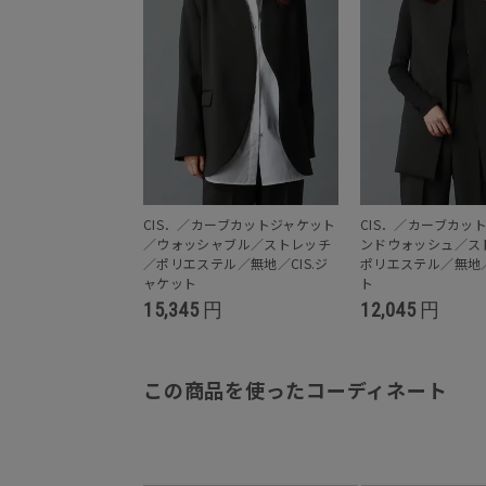
CIS．／カーブカットジャケット
CIS．／カーブカッ
／ウォッシャブル／ストレッチ
ンドウォッシュ／ス
／ポリエステル／無地／CIS.ジ
ポリエステル／無地／
ャケット
ト
15,345
円
12,045
円
この商品を使ったコーディネート