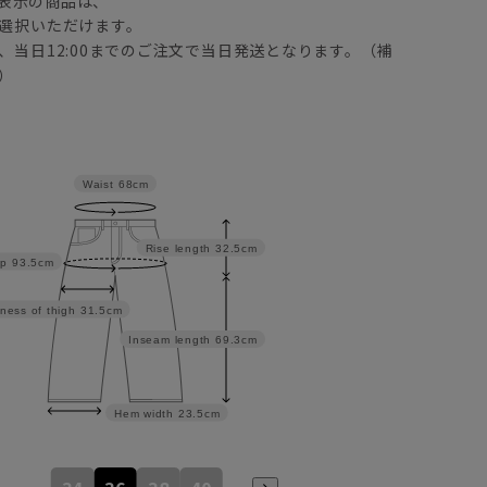
表示の商品は、
選択いただけます。
、当日12:00までのご注文で当日発送となります。（補
）
Waist
68cm
Rise length
32.5cm
ip
93.5cm
ness of thigh
31.5cm
Inseam length
69.3cm
Hem width
23.5cm