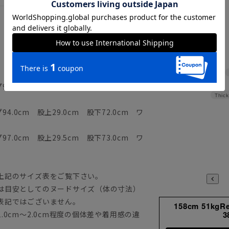
1.0cm 股上28.5cm 股下71.0cm ワ
Thick
4.0cm 股上29.0cm 股下72.0cm ワ
7.0cm 股上29.5cm 股下73.0cm ワ
上記のサイズ表をご覧下さい。
は目安としてのヌードサイズ（体の寸法）
表記ではございません。
158cm 51kgR
0cm～2.0cm程度の個体差や着用感の違
3