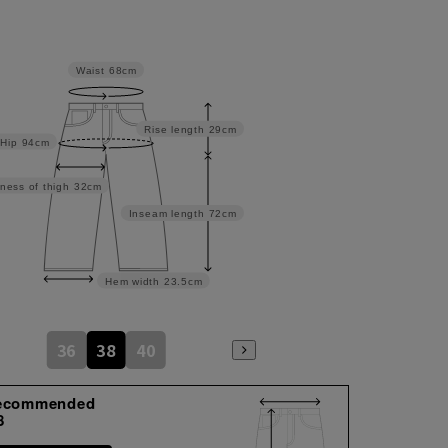
Waist
68cm
Rise length
29cm
Hip
94cm
ness of thigh
32cm
Inseam length
72cm
Hem width
23.5cm
36
38
40
ecommended
8