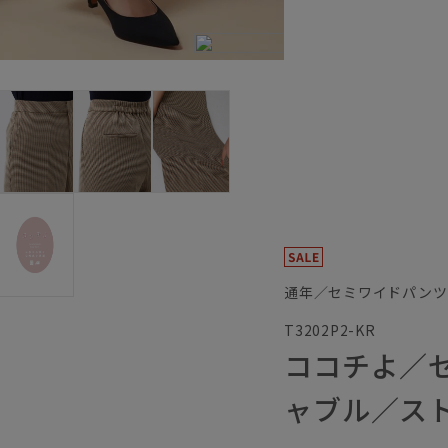
通年／セミワイドパンツ
T3202P2-KR
ココチよ／
ャブル／ス