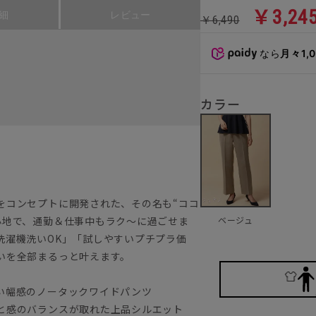
￥3,24
細
レビュー
￥6,490
なら
月々1,
カラー
をコンセプトに開発された、その名も“ココ
心地で、通勤＆仕事中もラク～に過ごせま
ベージュ
洗濯機洗いOK」「試しやすいプチプラ価
いを全部まるっと叶えます。
い幅感のノータックワイドパンツ
と感のバランスが取れた上品シルエット