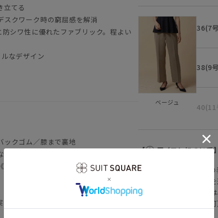
き立てる
デスクワーク時の窮屈感を解消
36(7
と防シワ性に優れたファブリック。程よい
カルなデザイン
38(9
ベージュ
40(1
バックゴム／膝まで裏地
【
アイコンについて
なります。）
《洗濯機可（ネット使用・弱水流）》
の
注文画面でお急ぎ発送を
さらにメルマガ会員様は
実際にはお使い頂けません。
正商品の場合は対応不可
詳しくはこちら