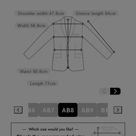
Shoulder width
47.8cm
Sleeve length
64cm
Width
56.8cm
Waist
50.8cm
Length
77cm
AB5
AB6
AB7
AB8
AB9
BE3
BE4