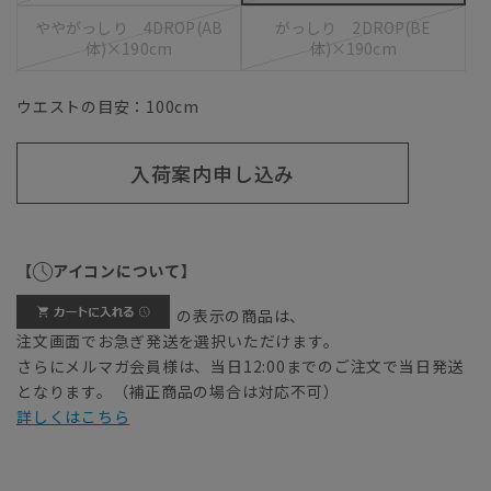
ややがっしり 4DROP(AB
がっしり 2DROP(BE
体)×190cm
体)×190cm
ウエストの目安：
100
cm
入荷案内申し込み
【
アイコンについて】
の表示の商品は、
注文画面でお急ぎ発送を選択いただけます。
さらにメルマガ会員様は、当日12:00までのご注文で当日発送
となります。（補正商品の場合は対応不可）
詳しくはこちら