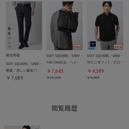
SUIT SQUARE／UNIVERSAL LANGUAGE
SUIT SQUARE／UNIVERSAL LANGUAGE
YAK PAK別注／ヘルメットバッグ
冷たいオフィT／ポロシャツ
SUIT SQUARE／UNIVERSAL LANGUAGE
春夏／涼しい最高パンツ
￥
7,645
￥
4,389
￥
7,689
￥
15,290
￥
5,489
閲覧履歴