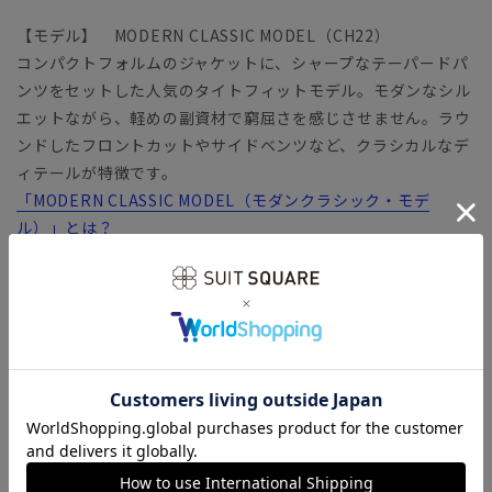
【モデル】 MODERN CLASSIC MODEL（CH22）
コンパクトフォルムのジャケットに、シャープなテーパードパ
ンツをセットした人気のタイトフィットモデル。モダンなシル
エットながら、軽めの副資材で窮屈さを感じさせません。ラウ
ンドしたフロントカットやサイドベンツなど、クラシカルなデ
ィテールが特徴です。
「MODERN CLASSIC MODEL（モダンクラシック・モデ
ル）」とは？
【生地】
防シワ性のあるポリエステルを使用したウールライク素材。撚
糸を用いる事で、ウールに引けを取らない本格的な風合いを表
現しています。タテヨコ伸びるストレッチ性による快適な着用
感も魅力。
【機能】
ウォッシャブル／汚れてもご家庭で簡単にお洗濯が可能です。