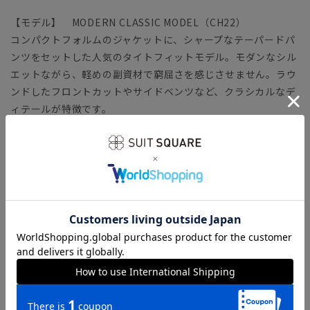
【モデル】 MODERN CLASSIC MODEL（CH22）
コンパクトフォルムのジャケットに、シャープなテーパードパ
ンツをセットした人気のタイトフィットモデル。モダンなシル
エットながら、軽めの副資材で窮屈さを感じさせません。ラウ
ンドしたフロントカットやサイドベンツなど、クラシカルなデ
ィテールが特徴です。
「MODERN CLASSIC MODEL（モダンクラシック・モデ
ル）」とは？
【生地】 ELANCO+（エランコ）
ECO（自然や環境保全）＋LAND（陸地、すなわち地球）を意
味する『ELANCO』。染色後の水を再利用することで、節水、
使用電力の削減、汚染物質排出の削減を実現した、自然や地球
にやさしいファブリックです。
ヨコ糸に弾性繊維を混紡することでストレッチ性を強化。ご家
庭で洗えるウォッシャブル機能もプラスし、実用性をさらに向
上しています。