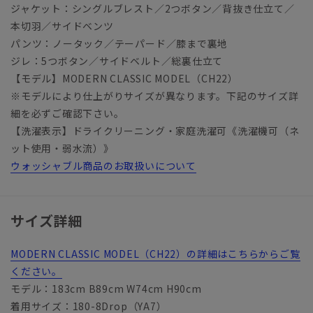
ジャケット：シングルブレスト／2つボタン／背抜き仕立て／
本切羽／サイドベンツ
パンツ：ノータック／テーパード／膝まで裏地
ジレ：5つボタン／サイドベルト／総裏仕立て
【モデル】MODERN CLASSIC MODEL（CH22）
※モデルにより仕上がりサイズが異なります。下記のサイズ詳
細を必ずご確認下さい。
【洗濯表示】ドライクリーニング・家庭洗濯可《洗濯機可（ネ
ット使用・弱水流）》
ウォッシャブル商品のお取扱いについて
サイズ詳細
MODERN CLASSIC MODEL（CH22）の詳細はこちらからご覧
ください。
モデル：183cm B89cm W74cm H90cm
着用サイズ：180-8Drop（YA7）