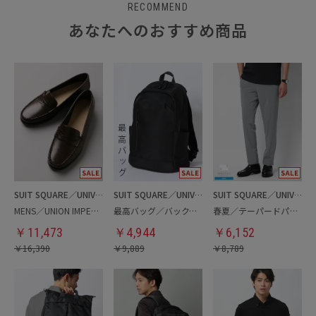
RECOMMEND
あなたへのおすすめ商品
SUIT SQUARE／UNIVERSAL LANGUAGE
SUIT SQUARE／UNIVERSAL LANGUAGE
SUIT SQUARE／UNIVERSAL LANGUAGE
MENS／UNION IMPERIAL監修／コインローファー
最高バッグ／バックパック
春夏／テーパードパンツ
￥
11,473
￥
4,944
￥
6,152
￥
16,390
￥
9,889
￥
8,789