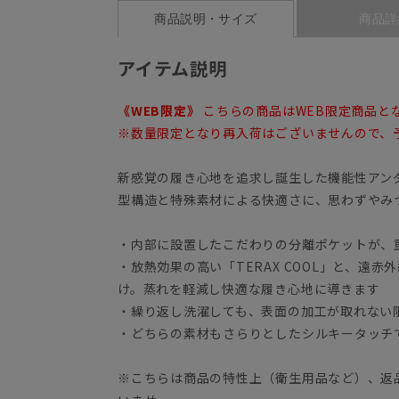
商品説明・サイズ
商品詳
アイテム説明
《WEB限定》
こちらの商品はWEB限定商品と
※数量限定となり再入荷はございませんので、
新感覚の履き心地を追求し誕生した機能性アンダー
型構造と特殊素材による快適さに、思わずや
・内部に設置したこだわりの分離ポケットが、
・放熱効果の高い「TERAX COOL」と、遠
け。蒸れを軽減し快適な履き心地に導きます
・繰り返し洗濯しても、表面の加工が取れない
・どちらの素材もさらりとしたシルキータッチ
※こちらは商品の特性上（衛生用品など）、返