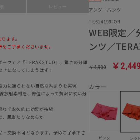
細
レビュー
アンダーパンツ
TE614199-OR
WEB限定
なります。
ンツ／TERAX
予めご了承くださいませ。
ウェア『TERAX STUD』。驚きの分離
￥2,44
￥4,900
みつきになってしまうはず！
重力に逆らわない自然な納まりを実現
カラー
赤外線放射素材を、部位によって贅沢に使い分
限り半永久的に効果が持続
で、肌当たりなめらか
品・交換不可となります。予めご了承下さ
ピンク
レッ