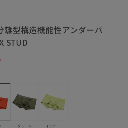
／分離型構造機能性アンダーパ
 STUD
9
グリーン
イエロー
ド