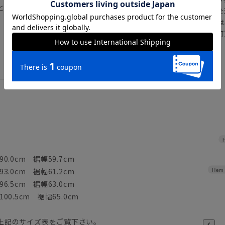
となります。）
注文画面でお急ぎ発送を
さらにメルマガ会員様は
正商品の場合は対応不可
詳しくはこちら
0.0cm 裾幅59.7cm
3.0cm 裾幅61.2cm
Hem 
6.5cm 裾幅63.0cm
00.5cm 裾幅65.0cm
上記のサイズ表をご覧下さい。