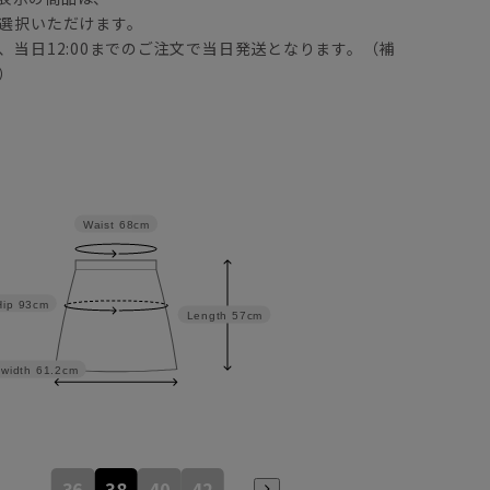
選択いただけます。
、当日12:00までのご注文で当日発送となります。（補
）
Waist
68cm
Hip
93cm
Length
57cm
width
61.2cm
36
38
40
42