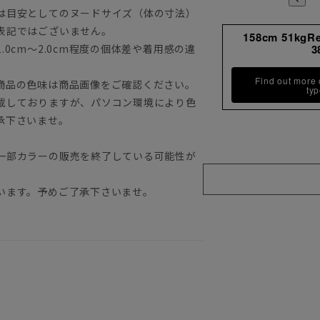
は目安としてのヌードサイズ（体の寸法）
表記ではございません。
158cm 51kgR
0cm～2.0cm程度の個体差や着用感の違
3
Find out more
商品の色味は商品画像をご確認ください。
ty
載しておりますが、パソコン環境により色
承下さいませ。
一部カラーの販売を終了している可能性が
います。予めご了承下さいませ。