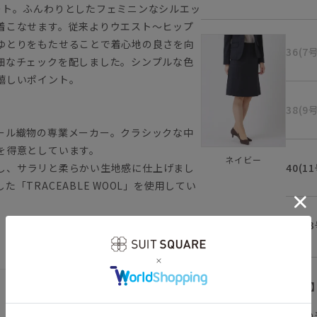
ート。ふんわりとしたフェミニンなシルエッ
着こなせます。従来よりウエスト～ヒップ
ゆとりをもたせることで着心地の良さを向
36(7
細なチェックを配しました。シンプルな色
嬉しいポイント。
38(9
ール織物の専業メーカー。クラシックな中
を得意としています。
ネイビー
40(1
使用し、サラリと柔らかい生地感に仕上げまし
「TRACEABLE WOOL」を使用してい
42(1
【
アイコンについて
の