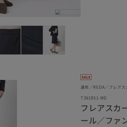
通年／REDA／フレアス
T3618S1-MD
フレアスカート
ール／ファ