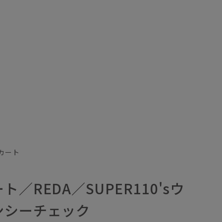
カート
／REDA／SUPER110'sウ
ンシーチェック