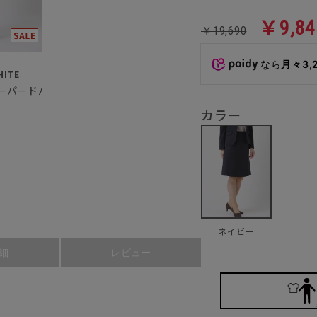
￥9,84
￥19,690
なら
月々3,
HITE
テーパードパンツ
カラー
ネイビー
細
レビュー