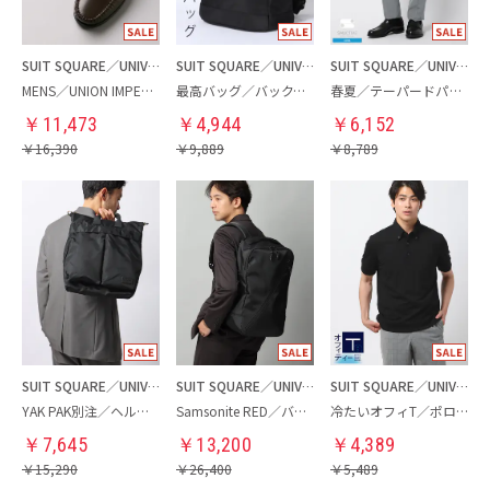
SUIT SQUARE／UNIVERSAL LANGUAGE
SUIT SQUARE／UNIVERSAL LANGUAGE
SUIT SQUARE／UNIVERSAL LANGUAGE
MENS／UNION IMPERIAL監修／コインローファー
最高バッグ／バックパック
春夏／テーパードパンツ
￥
11,473
￥
4,944
￥
6,152
￥
16,390
￥
9,889
￥
8,789
SUIT SQUARE／UNIVERSAL LANGUAGE
SUIT SQUARE／UNIVERSAL LANGUAGE
SUIT SQUARE／UNIVERSAL LANGUAGE
YAK PAK別注／ヘルメットバッグ
Samsonite RED／バックパック
冷たいオフィT／ポロシャツ
￥
7,645
￥
13,200
￥
4,389
￥
15,290
￥
26,400
￥
5,489