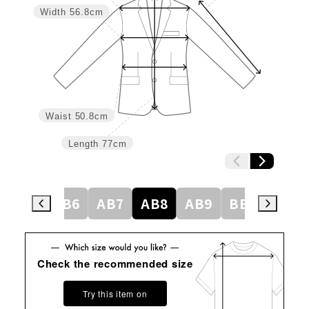
Width
56.8cm
Waist
50.8cm
Length
77cm
AB5
AB6
AB7
AB8
AB9
BE3
BE4
Check the recommended size
Try this item on