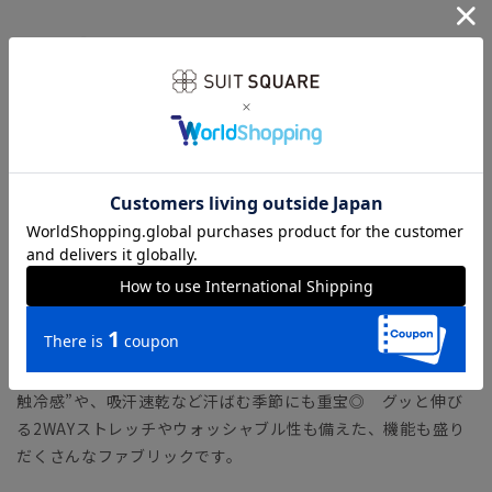
【モデル】 MODERN CLASSIC MODEL（CH22）
コンパクトフォルムのジャケットに、シャープなテーパードパ
ンツをセットした人気のタイトフィットモデル。モダンなシル
エットながら、軽めの副資材で窮屈さを感じさせません。ラウ
ンドしたフロントカットやサイドベンツなど、クラシカルなデ
ィテールが特徴です。
「MODERN CLASSIC MODEL（モダンクラシック・モデ
ル）」とは？
【生地】
清涼感のあるトロピカル生地を使用。一般的なポリエステルよ
りも細い糸を使用し、軽やか＆ウールのようなハリ感のある風
合いに仕上げました。着用した際にひんやり冷たく感じる“接
触冷感”や、吸汗速乾など汗ばむ季節にも重宝◎ グッと伸び
る2WAYストレッチやウォッシャブル性も備えた、機能も盛り
だくさんなファブリックです。