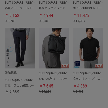
SUIT SQUARE／UNIVERSAL LANGUAGE
SUIT SQUARE／UNIVERSAL LANGUAGE
SUIT SQUARE／UNIVERSAL LANGUAGE
春夏／テーパードパンツ
最高バッグ／バックパック
MENS／UNION IMPERIAL監修／コインローファー
￥
6,152
￥
4,944
￥
11,473
￥
8,789
￥
9,889
￥
16,390
SUIT SQUARE／UNIVERSAL LANGUAGE
SUIT SQUARE／UNIVERSAL LANGUAGE
YAK PAK別注／ヘルメットバッグ
冷たいオフィT／ポロシャツ
SUIT SQUARE／UNIVERSAL LANGUAGE
春夏／涼しい最高パンツ
￥
7,645
￥
4,389
￥
7,689
￥
15,290
￥
5,489