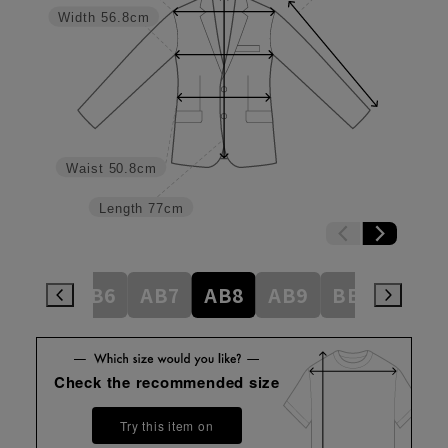
Width
56.8cm
Waist
50.8cm
Length
77cm
AB5
AB6
AB7
AB8
AB9
BE3
BE4
Check the recommended size
Try this item on