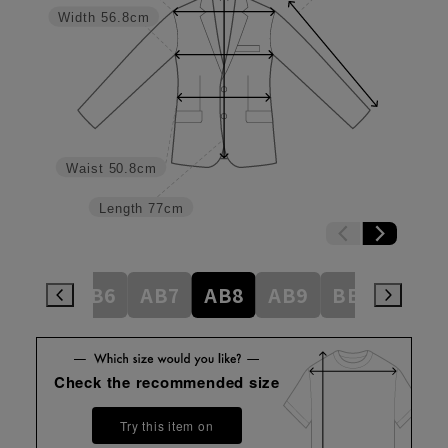
Width
56.8cm
Waist
50.8cm
Length
77cm
AB5
AB6
AB7
AB8
AB9
BE3
BE4
Check the recommended size
Try this item on