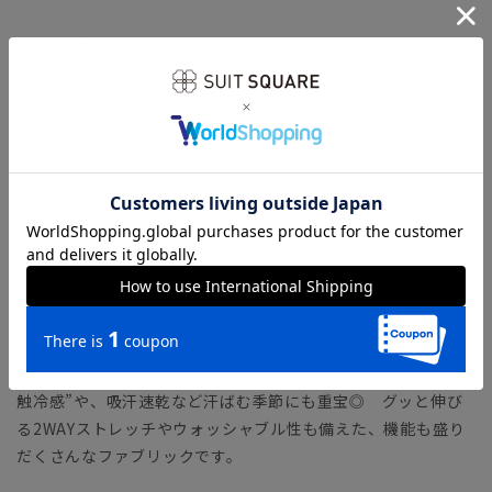
【モデル】 MODERN CLASSIC MODEL（CH22）
コンパクトフォルムのジャケットに、シャープなテーパードパ
ンツをセットした人気のタイトフィットモデル。モダンなシル
エットながら、軽めの副資材で窮屈さを感じさせません。ラウ
ンドしたフロントカットやサイドベンツなど、クラシカルなデ
ィテールが特徴です。
「MODERN CLASSIC MODEL（モダンクラシック・モデ
ル）」とは？
【生地】
清涼感のあるトロピカル生地を使用。一般的なポリエステルよ
りも細い糸を使用し、軽やか＆ウールのようなハリ感のある風
合いに仕上げました。着用した際にひんやり冷たく感じる“接
触冷感”や、吸汗速乾など汗ばむ季節にも重宝◎ グッと伸び
る2WAYストレッチやウォッシャブル性も備えた、機能も盛り
だくさんなファブリックです。