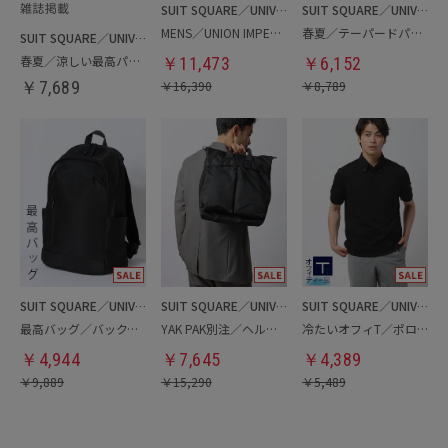
SUIT SQUARE／UNIVERSAL LANGUAGE
SUIT SQUARE／UNIVERSAL LANGUAGE
MENS／UNION IMPERIAL監修／コインローファー
春夏／テーパードパンツ
SUIT SQUARE／UNIVERSAL LANGUAGE
春夏／涼しい最高パンツ
￥
11,473
￥
6,152
￥
7,689
￥
16,390
￥
8,789
SUIT SQUARE／UNIVERSAL LANGUAGE
SUIT SQUARE／UNIVERSAL LANGUAGE
SUIT SQUARE／UNIVERSAL LANGUAGE
最高バッグ／バックパック
YAK PAK別注／ヘルメットバッグ
冷たいオフィT／ポロシャツ
￥
4,944
￥
7,645
￥
4,389
￥
9,889
￥
15,290
￥
5,489